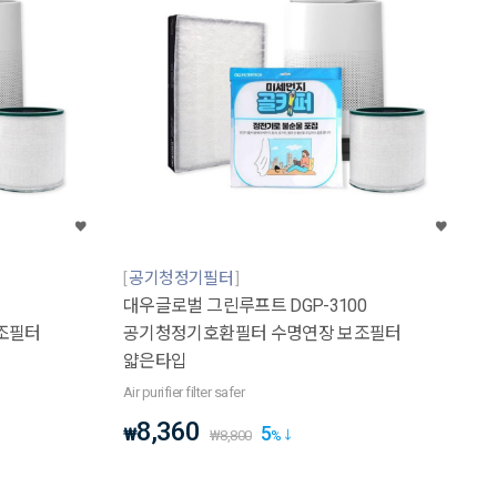
공기청정기필터
대우글로벌 그린루프트 DGP-3100
조필터
공기청정기호환필터 수명연장 보조필터
얇은타입
Air purifier filter safer
8,360
5
₩
₩
8,800
%