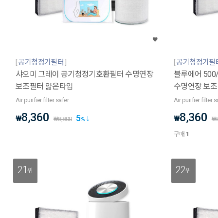
공기청정기필터
공기청정기필
샤오미 그레이 공기청정기호환필터 수명연장
블루에어 50
보조필터 얇은타입
수명연장 보조
Air purifier filter safer
Air purifier filter 
8,360
8,360
5
₩
₩
₩
8,800
%
₩
구매
1
21
22
위
위