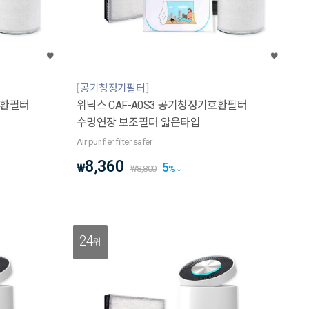
공기청정기필터
호환필터
위닉스 CAF-A0S3 공기청정기호환필터
수명연장 보조필터 얇은타입
Air purifier filter safer
8,360
5
₩
₩
8,800
%
24
위