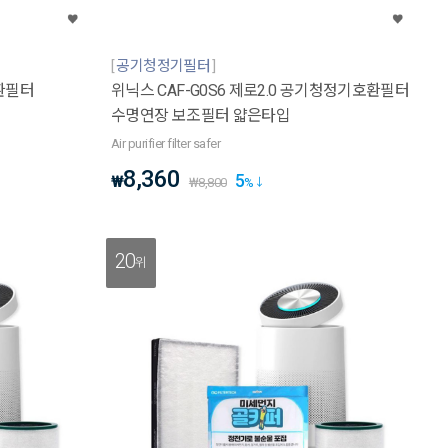
공기청정기필터
호환필터
위닉스 CAF-G0S6 제로2.0 공기청정기호환필터
수명연장 보조필터 얇은타입
Air purifier filter safer
8,360
5
₩
₩
8,800
%
20
위