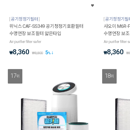
공기청정기필터
공기청정기필
위닉스 CAF-SS349 공기청정기호환필터
샤오미 M6R
수명연장 보조필터 얇은타입
수명연장 보조
Air purifier filter safer
Air purifier filter 
8,360
8,360
5
₩
₩
₩
8,800
%
₩
17
18
위
위