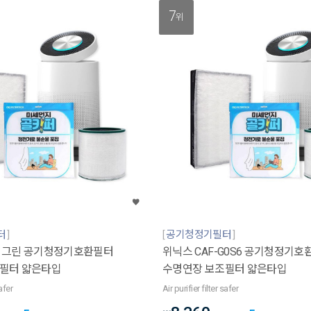
7
위
터
공기청정기필터
 그린 공기청정기호환필터
위닉스 CAF-G0S6 공기청정기호
필터 얇은타입
수명연장 보조필터 얇은타입
safer
Air purifier filter safer