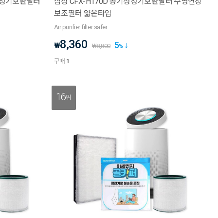
기청정기호환필터
삼성 CFX-H170D 공기청정기호환필터 수명연장
보조필터 얇은타입
Air purifier filter safer
8,360
5
₩
₩
8,800
%
구매
1
16
위