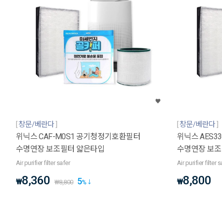
창문/베란다
창문/베란다
위닉스 CAF-M0S1 공기청정기호환필터
위닉스 AES3
수명연장 보조필터 얇은타입
수명연장 보조
Air purifier filter safer
Air purifier filter 
8,360
8,800
5
₩
₩
₩
8,800
%