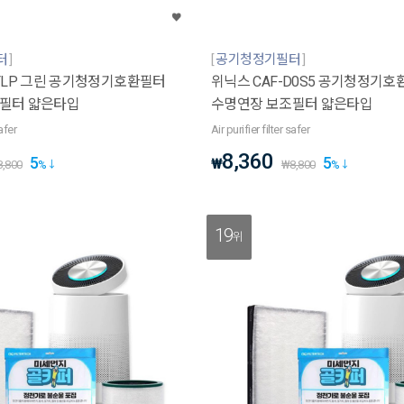
터
공기청정기필터
-FLP 그린 공기청정기호환필터
위닉스 CAF-D0S5 공기청정기
필터 얇은타입
수명연장 보조필터 얇은타입
safer
Air purifier filter safer
8,360
5
5
₩
8,800
%
₩
8,800
%
19
위