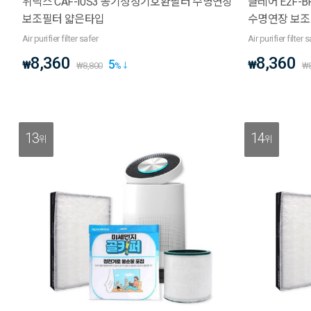
위닉스 CAF-I0S3 공기청정기호환필터 수명연장
클레어 E2F-
보조필터 얇은타입
수명연장 보조
Air purifier filter safer
Air purifier filter 
8,360
8,360
5
₩
₩
₩
8,800
%
₩
13
14
위
위