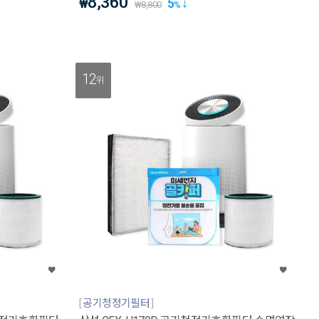
8,360
5
₩
₩
8,800
%
12
위
공기청정기필터