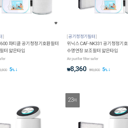
터
공기청정기필터
0/600 파티클 공기청정기호환필터
위닉스 CAF-NK331 공기청정기
필터 얇은타입
수명연장 보조필터 얇은타입
safer
Air purifier filter safer
8,360
5
5
₩
8,800
%
₩
8,800
%
23
위