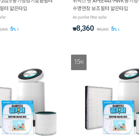
BF2025 공기청정기호환필터
위닉스 펫 APEE443-HWK 공
필터 얇은타입
수명연장 보조필터 얇은타입
safer
Air purifier filter safer
8,360
5
5
₩
8,800
%
₩
8,800
%
15
위