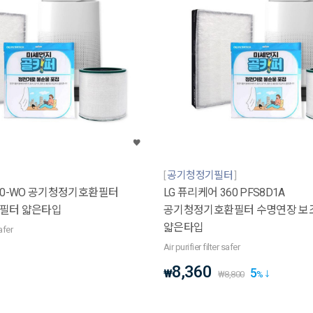
공기청정기필터
30-WO 공기청정기호환필터
LG 퓨리케어 360 PFS8D1A
필터 얇은타입
공기청정기호환필터 수명연장 보
얇은타입
safer
Air purifier filter safer
8,360
5
₩
₩
8,800
%