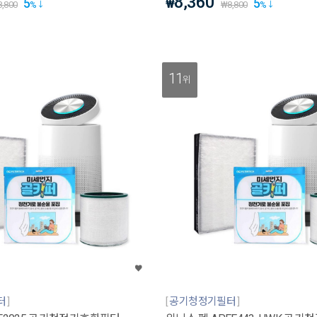
8,360
5
5
₩
8,800
%
₩
8,800
%
11
위
터
공기청정기필터