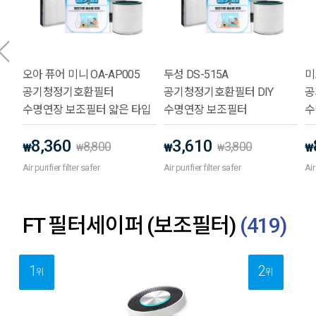
오아 퓨어 미니 OA-AP005
두성 DS-515A
미
공기청정기호환필터
공기청정기호환필터 DIY
공
수명연장 보조필터 얇은 타입
수명연장 보조필터
수
8,360
3,610
8,800
3,800
₩
₩
₩
₩
₩
Air purifier filter safer
Air purifier filter safer
Air
FT 필터세이퍼 (보조필터)
(
419
)
1
2
위
위