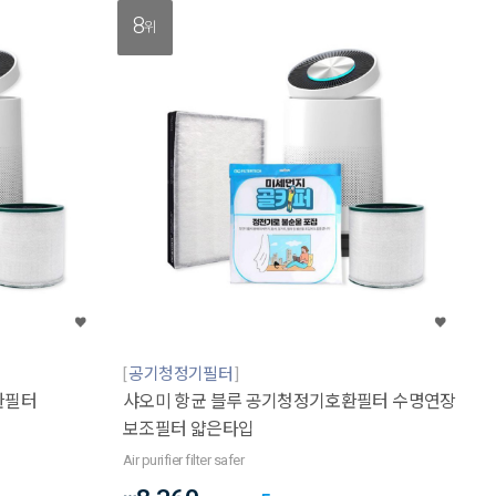
8
위
공기청정기필터
환필터
샤오미 항균 블루 공기청정기호환필터 수명연장
보조필터 얇은타입
Air purifier filter safer