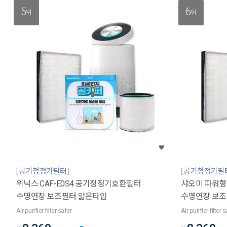
5
6
위
위
공기청정기필터
공기청정기필
위닉스 CAF-E0S4 공기청정기호환필터
샤오미 파워형
수명연장 보조필터 얇은타입
수명연장 보조
Air purifier filter safer
Air purifier filter 