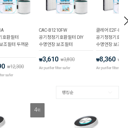
1A
CAC-B1210FW
클레어 E2F-BF20
기호환필터
공기청정기호환필터 DIY
공기청정기호환
보조필터 두꺼운
수명연장 보조필터
수명연장 보조필
3,610
8,360
3,800
8,8
₩
₩
₩
₩
90
12,300
₩
Air purifier filter safer
Air purifier filter safer
ilter safer
랭킹순
4
위