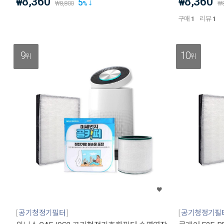
8,360
8,360
5
₩
₩
₩
8,800
%
₩
구매
1
리뷰
1
9
10
위
위
공기청정기필터
공기청정기필