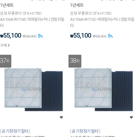
1년세트
1년세트
삼성 무풍큐브 CFX-H170D
삼성 무풍큐브 CFX-H170D
AX106A9971ND 헤파필터+허니컴탈취필
AX106A9971GD 헤파필터+허니컴탈취필
터
터
55,100
55,100
5
5
₩
₩
₩
58,000
%
₩
58,000
%
구매
1
37
38
위
위
공기청정기필터
공기청정기필터