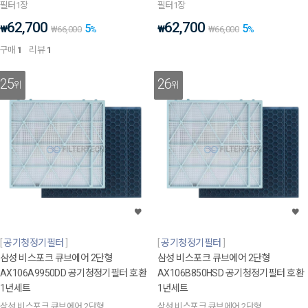
필터1장
필터1장
62,700
62,700
5
5
₩
₩
₩
66,000
%
₩
66,000
%
구매
1
리뷰
1
25
26
위
위
공기청정기필터
공기청정기필터
삼성 비스포크 큐브에어 2단형
삼성 비스포크 큐브에어 2단형
AX106A9950DD 공기청정기필터 호환
AX106B850HSD 공기청정기필터 호환
1년세트
1년세트
삼성 비스포크 큐브에어 2단형
삼성 비스포크 큐브에어 2단형