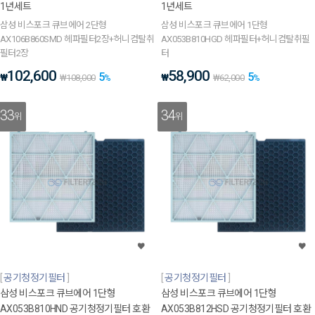
1년세트
1년세트
삼성 비스포크 큐브에어 2단형
삼성 비스포크 큐브에어 1단형
AX106B860SMD 헤파필터2장+허니컴탈취
AX053B810HGD 헤파필터+허니컴탈취필
필터2장
터
102,600
58,900
5
5
₩
₩
₩
108,000
%
₩
62,000
%
33
34
위
위
공기청정기필터
공기청정기필터
삼성 비스포크 큐브에어 1단형
삼성 비스포크 큐브에어 1단형
AX053B810HND 공기청정기필터 호환
AX053B812HSD 공기청정기필터 호환