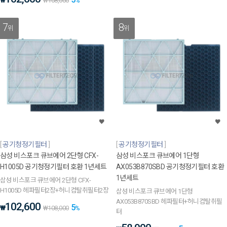
₩
₩
108,000
%
7
8
위
위
공기청정기필터
공기청정기필터
삼성 비스포크 큐브에어 2단형 CFX-
삼성 비스포크 큐브에어 1단형
H1005D 공기청정기필터 호환 1년세트
AX053B870SBD 공기청정기필터 호환
1년세트
삼성 비스포크 큐브에어 2단형 CFX-
H1005D 헤파필터2장+허니컴탈취필터2장
삼성 비스포크 큐브에어 1단형
AX053B870SBD 헤파필터+허니컴탈취필
102,600
5
₩
₩
108,000
%
터