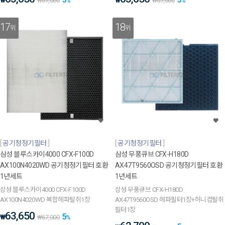
₩
₩
₩
67,000
%
₩
67,000
%
17
18
위
위
공기청정기필터
공기청정기필터
삼성 블루스카이4000 CFX-F100D
삼성 무풍큐브 CFX-H180D
AX100N4020WD 공기청정기필터 호환
AX47T9560OSD 공기청정기필터 호환
1년세트
1년세트
삼성 블루스카이4000 CFX-F100D
삼성 무풍큐브 CFX-H180D
AX100N4020WD 복합헤파탈취1장
AX47T9560OSD 헤파필터1장+허니컴탈취
필터1장
63,650
5
₩
₩
67,000
%