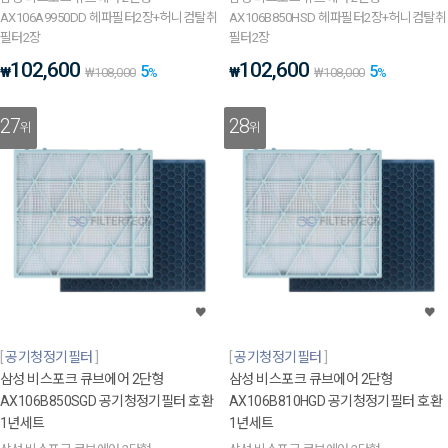
AX106A9950DD 헤파필터2장+허니컴탈취
AX106B850HSD 헤파필터2장+허니컴탈취
필터2장
필터2장
102,600
102,600
5
5
₩
₩
₩
108,000
%
₩
108,000
%
27
28
위
위
공기청정기필터
공기청정기필터
삼성 비스포크 큐브에어 2단형
삼성 비스포크 큐브에어 2단형
AX106B850SGD 공기청정기필터 호환
AX106B810HGD 공기청정기필터 호환
1년세트
1년세트