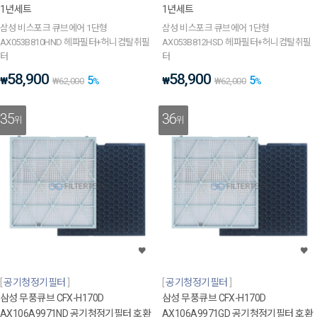
1년세트
1년세트
삼성 비스포크 큐브에어 1단형
삼성 비스포크 큐브에어 1단형
AX053B810HND 헤파필터+허니컴탈취필
AX053B812HSD 헤파필터+허니컴탈취필
터
터
58,900
58,900
5
5
₩
₩
₩
62,000
%
₩
62,000
%
35
36
위
위
공기청정기필터
공기청정기필터
삼성 무풍큐브 CFX-H170D
삼성 무풍큐브 CFX-H170D
AX106A9971ND 공기청정기필터 호환
AX106A9971GD 공기청정기필터 호환