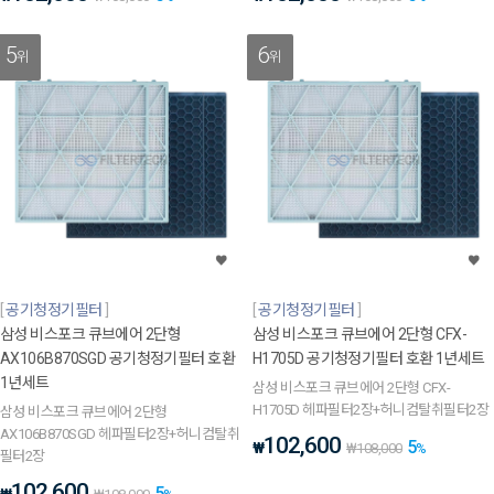
5
6
위
위
공기청정기필터
공기청정기필터
삼성 비스포크 큐브에어 2단형
삼성 비스포크 큐브에어 2단형 CFX-
AX106B870SGD 공기청정기필터 호환
H1705D 공기청정기필터 호환 1년세트
1년세트
삼성 비스포크 큐브에어 2단형 CFX-
H1705D 헤파필터2장+허니컴탈취필터2장
삼성 비스포크 큐브에어 2단형
AX106B870SGD 헤파필터2장+허니컴탈취
102,600
5
₩
₩
108,000
%
필터2장
102,600
5