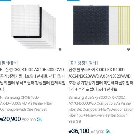
필터테크
공기청정기필터
FT 삼성 CFX-B100D AX40H5000GMD
삼성 블루스카이3000 CFX-K100D
공기청정기필터호환 1년세트 - 헤파필터
AX34N3020WWD AX34N3020WWD
탈취필터 부직포필터 청정필터 전처리필
호환 공기청정기필터 복합헤파탈취필터
터
1개 + 부직포필터 6장 1년세트
FT Samsung CFX-B100D
Samsung Blue Sky 3000 CFX-K100D
AX40H5000GMD Air Purifier Filter
AX40H5000UWD Compatible Air Purifier
Compatible with One Year Set
Filter Set Composite HEPA Deodorization
Filter 1pc + Nonwoven Prefilter 6pcs 1
20,900
5
₩
₩
22,000
%
Year Set
36,100
5
₩
₩
38,000
%