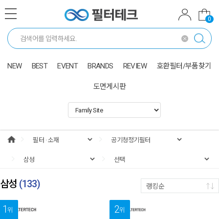
0
NEW
BEST
EVENT
BRANDS
REVIEW
호환필터/부품찾기
도면게시판
삼성
(
133
)
랭킹순
1
2
위
위