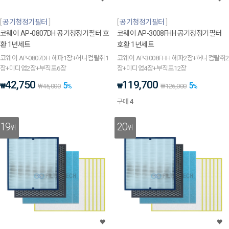
공기청정기필터
공기청정기필터
코웨이 AP-0807DH 공기청정기필터 호
코웨이 AP-3008FHH 공기청정기필터
환 1년세트
호환 1년세트
코웨이 AP-0807DH 헤파1장+허니컴탈취1
코웨이 AP-3008FHH 헤파2장+허니컴탈취2
장+미디엄2장+부직포6장
장+미디엄4장+부직포12장
42,750
119,700
5
5
₩
₩
₩
45,000
%
₩
126,000
%
구매
4
19
20
위
위