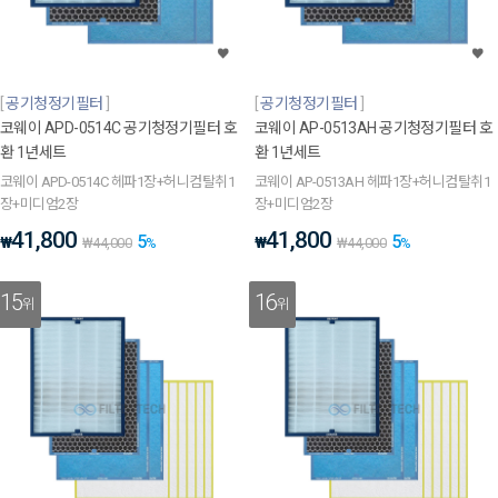
공기청정기필터
공기청정기필터
코웨이 APD-0514C 공기청정기필터 호
코웨이 AP-0513AH 공기청정기필터 호
환 1년세트
환 1년세트
코웨이 APD-0514C 헤파1장+허니컴탈취1
코웨이 AP-0513AH 헤파1장+허니컴탈취1
장+미디엄2장
장+미디엄2장
41,800
41,800
5
5
₩
₩
₩
44,000
%
₩
44,000
%
15
16
위
위