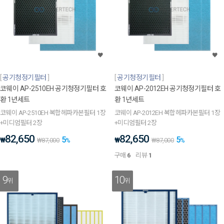
공기청정기필터
공기청정기필터
코웨이 AP-2510EH 공기청정기필터 호
코웨이 AP-2012EH 공기청정기필터 호
환 1년세트
환 1년세트
코웨이 AP-2510EH 복합헤파카본필터 1장
코웨이 AP-2012EH 복합헤파카본필터 1장
+미디엄필터 2장
+미디엄필터 2장
82,650
82,650
5
5
₩
₩
₩
87,000
%
₩
87,000
%
구매
6
리뷰
1
9
10
위
위