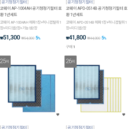
공기청정기필터
공기청정기필터
코웨이 AP-1004AH 공기청정기필터 호
코웨이 APD-0514B 공기청정기필터 호
환 1년세트
환 1년세트
코웨이 AP-1004AH 헤파1장+허니컴탈취1
코웨이 APD-0514B 헤파1장+허니컴탈취1
장+미디엄2장+기능성2장
장+미디엄2장
51,300
41,800
5
5
₩
₩
₩
54,000
%
₩
44,000
%
구매
1
25
26
위
위
공기청정기필터
공기청정기필터