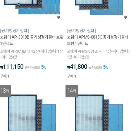
공기청정기필터
공기청정기필터
코웨이 AP-3018B 공기청정기필터 호환
코웨이 APMS-0815C 공기청정기필터
1년세트
호환 1년세트
코웨이 AP-3018B 헤파2장+허니컴탈취1장
코웨이 APMS-0815C 헤파1장+허니컴탈취
+미디엄4장
1장+미디엄2장
111,150
41,800
5
5
₩
₩
₩
117,000
%
₩
44,000
%
구매
1
구매
1
13
14
위
위