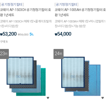
공기청정기필터
공기청정기필터
코웨이 AP-1503CH 공기청정기필터 호
코웨이 AP-1005AH 공기청정기필터 호
환 1년세트
환 1년세트
코웨이 AP-1503CH 헤파1장+콜게이트탈취
코웨이 AP-1005AH 헤파1장+허니컴탈취1
1장+미디엄2장
장+미디엄2장+기능성2장
53,200
54,000
5
₩
₩
₩
56,000
%
구매
1
23
24
위
위