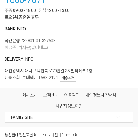
주중
09:00 - 18:00
점심
12:00 - 13:00
토요일&공휴일 휴무
BANK INFO
국민은행
732801-01-327503
예금주 : 박서윤(필터테크)
DELIVERY INFO
대전광역시 대덕구 덕암북로70번길 35 필터테크 1층
배송조회 : 롯데택배 1588-2121
배송추적
회사소개
고객센터
이용약관
개인정보처리방침
사업자정보확인
통신판매업신고번호
2016-대전대덕-0013호