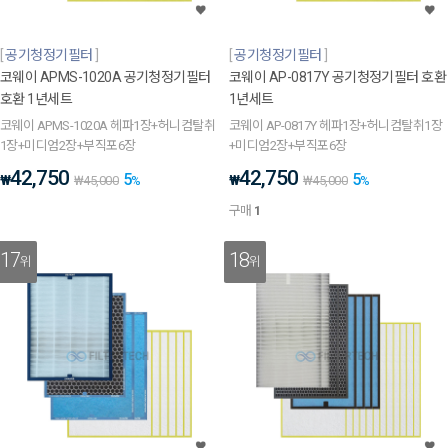
공기청정기필터
공기청정기필터
코웨이 APMS-1020A 공기청정기필터
코웨이 AP-0817Y 공기청정기필터 호환
호환 1년세트
1년세트
코웨이 APMS-1020A 헤파1장+허니컴탈취
코웨이 AP-0817Y 헤파1장+허니컴탈취1장
1장+미디엄2장+부직포6장
+미디엄2장+부직포6장
42,750
42,750
5
5
₩
₩
₩
45,000
%
₩
45,000
%
구매
1
17
18
위
위