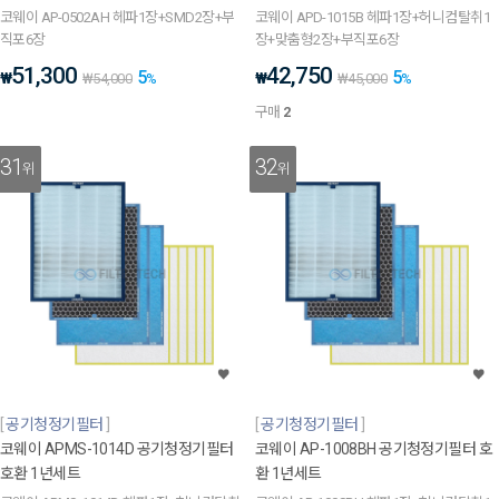
코웨이 AP-0502AH 헤파1장+SMD2장+부
코웨이 APD-1015B 헤파1장+허니컴탈취1
직포6장
장+맞춤형2장+부직포6장
51,300
42,750
5
5
₩
₩
₩
54,000
%
₩
45,000
%
구매
2
31
32
위
위
공기청정기필터
공기청정기필터
코웨이 APMS-1014D 공기청정기필터
코웨이 AP-1008BH 공기청정기필터 호
호환 1년세트
환 1년세트