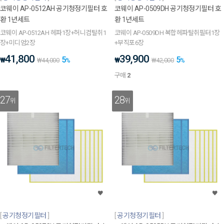
코웨이 AP-0512AH 공기청정기필터 호
코웨이 AP-0509DH 공기청정기필터 호
환 1년세트
환 1년세트
코웨이 AP-0512AH 헤파1장+허니컴탈취1
코웨이 AP-0509DH 복합헤파탈취필터1장
장+미디엄2장
+부직포6장
41,800
39,900
5
5
₩
₩
₩
44,000
%
₩
42,000
%
구매
2
27
28
위
위
공기청정기필터
공기청정기필터