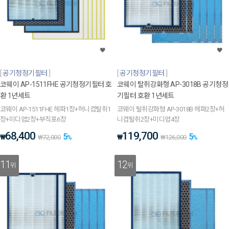
공기청정기필터
공기청정기필터
코웨이 AP-1511FHE 공기청정기필터 호
코웨이 탈취강화형 AP-3018B 공기청정
환 1년세트
기필터 호환 1년세트
코웨이 AP-1511FHE 헤파1장+허니컴탈취1
코웨이 탈취강화형 AP-3018B 헤파2장+허
장+미디엄2장+부직포6장
니컴탈취2장+미디엄4장
68,400
119,700
5
5
₩
₩
₩
72,000
%
₩
126,000
%
11
12
위
위