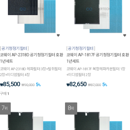
공기청정기필터
공기청정기필터
코웨이 AP-2318D 공기청정기필터 호환
코웨이 AP-1817F 공기청정기필터 호환
1년세트
1년세트
코웨이 AP-2318D 헤파필터 3장+탈취필터
코웨이 AP-1817F 복합헤파카본필터 1장
2장+미디엄필터 4장
+미디엄필터 2장
85,500
82,650
5
5
₩
₩
₩
90,000
%
₩
87,000
%
구매
1
7
8
위
위