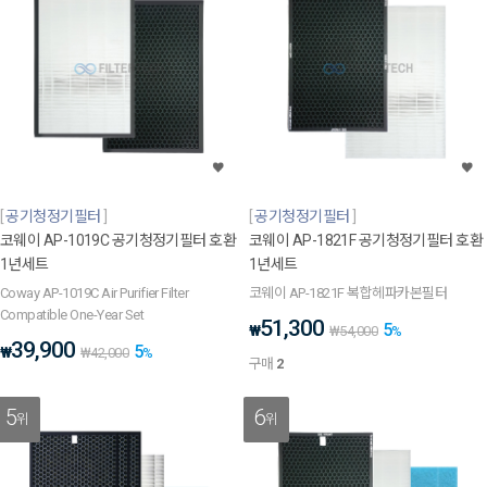
공기청정기필터
공기청정기필터
코웨이 AP-1019C 공기청정기필터 호환
코웨이 AP-1821F 공기청정기필터 호환
1년세트
1년세트
Coway AP-1019C Air Purifier Filter
코웨이 AP-1821F 복합헤파카본필터
Compatible One-Year Set
51,300
5
₩
₩
54,000
%
39,900
5
₩
₩
42,000
%
구매
2
5
6
위
위