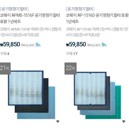
공기청정기필터
공기청정기필터
코웨이 APMS-1516F 공기청정기필터
코웨이 AP-1516D 공기청정기필터 호환
호환 1년세트
1년세트
코웨이 APMS-1516F 헤파1장+허니컴탈취
코웨이 AP-1516D 헤파1장+허니컴탈취1장
1장+미디엄2장+부직포6장
+미디엄2장+부직포6장
59,850
59,850
5
5
₩
₩
₩
63,000
%
₩
63,000
%
구매
4
구매
17
21
22
위
위