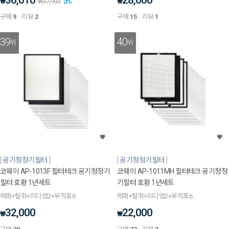
36,010
28,000
5
₩
₩
₩
37,900
%
구매
9
리뷰
2
구매
15
리뷰
1
39
40
위
위
공기청정기필터
공기청정기필터
코웨이 AP-1013F 필터테크 공기청정기
코웨이 AP-1011MH 필터테크 공기청정
필터 호환 1년세트
기필터 호환 1년세트
헤파+탈취+미디엄2+부직포6
헤파+탈취+미디엄2+부직포6
32,000
22,000
₩
₩