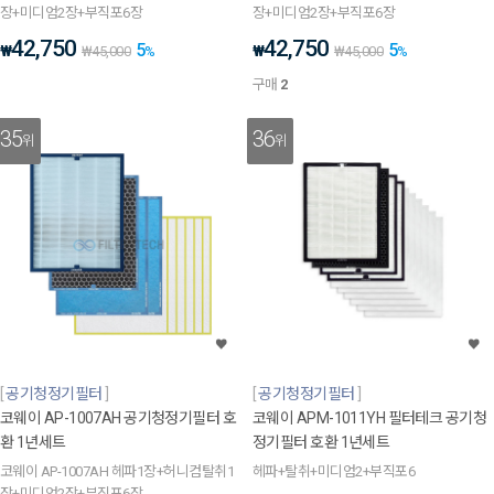
장+미디엄2장+부직포6장
장+미디엄2장+부직포6장
42,750
42,750
5
5
₩
₩
₩
45,000
%
₩
45,000
%
구매
2
35
36
위
위
공기청정기필터
공기청정기필터
코웨이 AP-1007AH 공기청정기필터 호
코웨이 APM-1011YH 필터테크 공기청
환 1년세트
정기필터 호환 1년세트
코웨이 AP-1007AH 헤파1장+허니컴탈취1
헤파+탈취+미디엄2+부직포6
장+미디엄2장+부직포6장