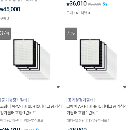
36,010
5
₩
₩
37,900
%
45,000
₩
구매
16
리뷰
3
구매
3
37
38
위
위
공기청정기필터
공기청정기필터
코웨이 APM-1010DH 필터테크 공기청
코웨이 APT-1014E 필터테크 공기청정
정기필터 호환 1년세트
기필터 호환 1년세트
헤파+탈취+미디엄2+부직포6
헤파+탈취+미디엄2+부직포6