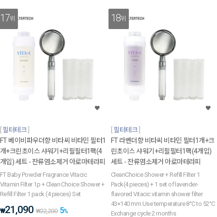
17
18
위
위
필터테크
필터테크
FT 베이비파우더향 비타씨 비타민 필터1
FT 라벤더향 비타씨 비타민 필터1개+크
개+크린초이스 샤워기+리필필터1팩(4
린초이스 샤워기+리필필터1팩(4개입)
개입) 세트 - 잔류염소제거 아로마테라피
세트 - 잔류염소제거 아로마테라피
FT Baby Powder Fragrance Vitacic
CleanChoice Shower + Refill Filter 1
Vitamin Filter 1p + Clean Choice Shower +
Pack(4 pieces) + 1 set of lavender-
Refill Filter 1 pack (4 pieces) Set
flavored Vitacic vitamin shower filter
43×140 mm Use temperature 8°C to 52°C
21,090
5
₩
₩
22,200
%
Exchange cycle 2 months