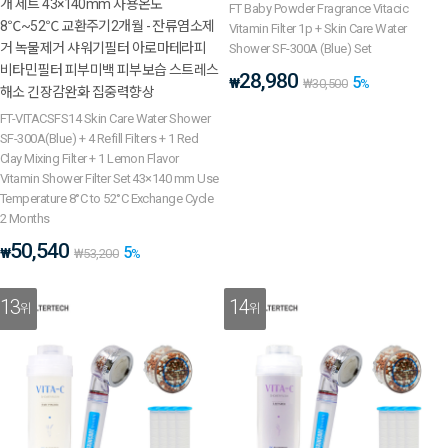
개 세트 43×140mm 사용온도
FT Baby Powder Fragrance Vitacic
8℃~52℃ 교환주기2개월 - 잔류염소제
Vitamin Filter 1p + Skin Care Water
거 녹물제거 샤워기필터 아로마테라피
Shower SF-300A (Blue) Set
비타민필터 피부미백 피부보습 스트레스
28,980
5
₩
₩
30,500
%
해소 긴장감완화 집중력향상
FT-VITACSFS14 Skin Care Water Shower
SF-300A(Blue) + 4 Refill Filters + 1 Red
Clay Mixing Filter + 1 Lemon Flavor
Vitamin Shower Filter Set 43×140 mm Use
Temperature 8°C to 52°C Exchange Cycle
2 Months
50,540
5
₩
₩
53,200
%
13
14
위
위