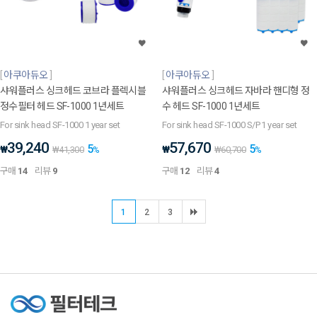
아쿠아듀오
아쿠아듀오
샤워플러스 싱크헤드 코브라 플렉시블
샤워플러스 싱크헤드 자바라 핸디형 정
정수필터 헤드 SF-1000 1년세트
수 헤드 SF-1000 1년세트
For sink head SF-1000 1 year set
For sink head SF-1000 S/P 1 year set
39,240
57,670
5
5
₩
₩
₩
41,300
%
₩
60,700
%
구매
14
리뷰
9
구매
12
리뷰
4
1
2
3