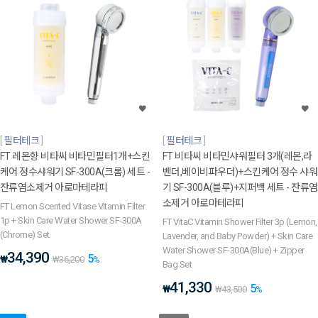
필터테크
필터테크
FT 레몬향 비타씨 비타민필터1개+스킨
FT 비타씨 비타민샤워필터 3개(레몬,라
케어 정수샤워기 SF-300A(크롬) 세트 -
벤더,베이비파우더)+스킨케어 정수 샤워
잔류염소제거 아로마테라피
기 SF-300A(블루)+지퍼백 세트 - 잔류염
소제거 아로마테라피
FT Lemon Scented Vitase Vitamin Filter
1p + Skin Care Water Shower SF-300A
FT VitaC Vitamin Shower Filter 3p (Lemon,
(Chrome) Set
Lavender, and Baby Powder) + Skin Care
Water Shower SF-300A(Blue) + Zipper
34,390
5
₩
₩
36,200
%
Bag Set
41,330
5
₩
₩
43,500
%