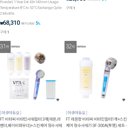
Powder) 1 Year Set 43×140 mm Usage
Temperature 8°C to 52°C Exchange Cycle
구매
1
2 Months
68,310
5
₩
₩
71,900
%
구매
1
31
32
위
위
아쿠아듀오
아쿠아듀오
FT 비타씨 비타민샤워필터 3개(레몬,라
FT 레몬향 비타씨 비타민필터1개+스킨
벤더,베이비파우더)+스킨케어 정수샤워
케어 정수샤워기 SF-300A(투명) 세트 -