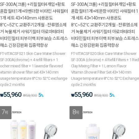
SF-300A(크롬) +리필필터4개입+황토
SF-300A(크롬) +리필필터4개입+황토
혼합필터1개+라벤더향 비타민 샤워필터
혼합필터1개+레몬향 비타민 샤워필터 1
1개 세트 43×140mm 사용온도
개 세트 43×140mm 사용온도
8℃~52℃ 교환주기2개월 - 잔류염소제
8℃~52℃ 교환주기2개월 - 잔류염소제
거 녹물제거 샤워기필터 아로마테라피
거 녹물제거 샤워기필터 아로마테라피
비타민필터 피부미백 피부보습 스트레스
비타민필터 피부미백 피부보습 스트레스
해소 긴장감완화 집중력향상
해소 긴장감완화 집중력향상
FT-VITACSFS21 Skin Care Water Shower
FT-VITACSFS20 Skin Care Water Shower
SF-300A(chrome) + 4 refill filters + 1
SF-300A (chrome) + 4 Refill Filters + 1 Red
ocher mixed filter + 1 lavender flavored
Clay Mixing Filter + 1 Lemon Flavor
vitamin shower filter set 43×140 mm
Vitamin Shower Filter Set 43×140 mm
usage temperature 8°C to 52°C exchange
Usage temperature 8°C to 52°C Exchange
cycle 2 months
cycle 2 months
55,960
55,960
5
5
₩
₩
₩
58,900
%
₩
58,900
%
7
8
위
위