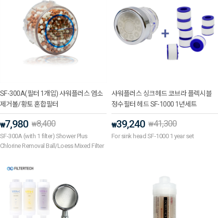
SF-300A(필터 1개입) 샤워플러스 염소
샤워플러스 싱크헤드 코브라 플렉시블
제거볼/황토 혼합필터
정수필터 헤드 SF-1000 1년세트
7,980
8,400
39,240
41,300
₩
₩
₩
₩
SF-300A (with 1 filter) Shower Plus
For sink head SF-1000 1 year set
Chlorine Removal Ball/Loess Mixed Filter