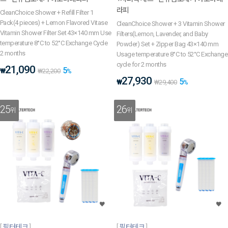
라피
CleanChoice Shower + Refill Filter 1
Pack(4 pieces) + Lemon Flavored Vitase
CleanChoice Shower + 3 Vitamin Shower
Vitamin Shower Filter Set 43×140 mm Use
Filters(Lemon, Lavender, and Baby
temperature 8°C to 52°C Exchange Cycle
Powder) Set + Zipper Bag 43×140 mm
2 months
Usage temperature 8°C to 52°C Exchange
cycle for 2 months
21,090
5
₩
₩
22,200
%
27,930
5
₩
₩
29,400
%
25
26
위
위
필터테크
필터테크