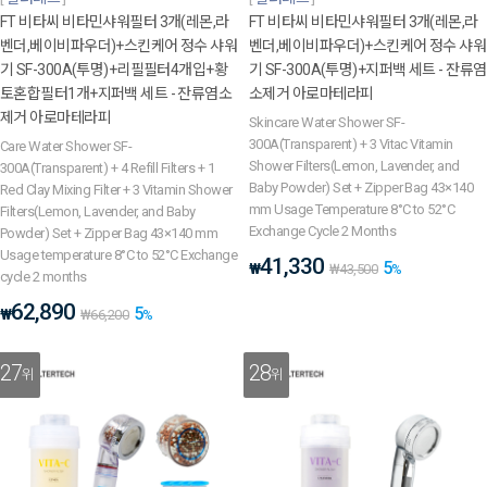
FT 비타씨 비타민샤워필터 3개(레몬,라
FT 비타씨 비타민샤워필터 3개(레몬,라
벤더,베이비파우더)+스킨케어 정수 샤워
벤더,베이비파우더)+스킨케어 정수 샤워
기 SF-300A(투명)+리필필터4개입+황
기 SF-300A(투명)+지퍼백 세트 - 잔류염
토혼합필터1개+지퍼백 세트 - 잔류염소
소제거 아로마테라피
제거 아로마테라피
Skincare Water Shower SF-
300A(Transparent) + 3 Vitac Vitamin
Care Water Shower SF-
Shower Filters(Lemon, Lavender, and
300A(Transparent) + 4 Refill Filters + 1
Baby Powder) Set + Zipper Bag 43×140
Red Clay Mixing Filter + 3 Vitamin Shower
mm Usage Temperature 8°C to 52°C
Filters(Lemon, Lavender, and Baby
Exchange Cycle 2 Months
Powder) Set + Zipper Bag 43×140 mm
Usage temperature 8°C to 52°C Exchange
41,330
5
₩
₩
43,500
%
cycle 2 months
62,890
5
₩
₩
66,200
%
27
28
위
위