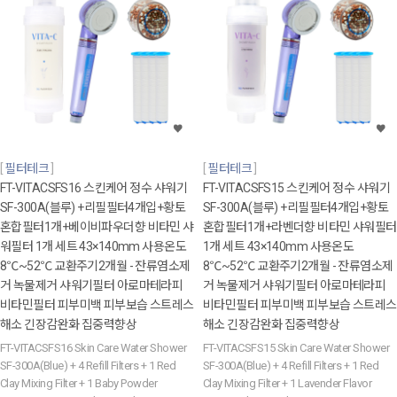
필터테크
필터테크
FT-VITACSFS16 스킨케어 정수 샤워기
FT-VITACSFS15 스킨케어 정수 샤워기
SF-300A(블루) +리필필터4개입+황토
SF-300A(블루) +리필필터4개입+황토
혼합필터1개+베이비파우더향 비타민 샤
혼합필터1개+라벤더향 비타민 샤워필터
워필터 1개 세트 43×140mm 사용온도
1개 세트 43×140mm 사용온도
8℃~52℃ 교환주기2개월 - 잔류염소제
8℃~52℃ 교환주기2개월 - 잔류염소제
거 녹물제거 샤워기필터 아로마테라피
거 녹물제거 샤워기필터 아로마테라피
비타민필터 피부미백 피부보습 스트레스
비타민필터 피부미백 피부보습 스트레스
해소 긴장감완화 집중력향상
해소 긴장감완화 집중력향상
FT-VITACSFS16 Skin Care Water Shower
FT-VITACSFS15 Skin Care Water Shower
SF-300A(Blue) + 4 Refill Filters + 1 Red
SF-300A(Blue) + 4 Refill Filters + 1 Red
Clay Mixing Filter + 1 Baby Powder
Clay Mixing Filter + 1 Lavender Flavor