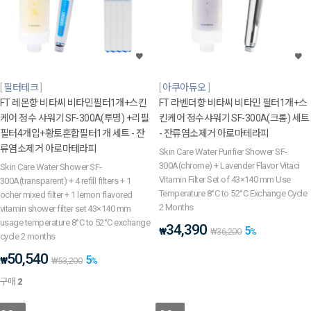
필터테크
아쿠아듀오
FT 레몬향 비타씨 비타민필터1개+스킨
FT 라벤더향 비타씨 비타민 필터1개+스
케어 정수 샤워기 SF-300A(투명) +리필
킨케어 정수샤워기 SF-300A(크롬) 세트
필터4개입+황토혼합필터1개 세트 - 잔
- 잔류염소제거 아로마테라피
류염소제거 아로마테라피
Skin Care Water Purifier Shower SF-
300A(chrome) + Lavender Flavor Vitaci
Skin Care Water Shower SF-
Vitamin Filter Set of 43×140 mm Use
300A(transparent) + 4 refill filters + 1
Temperature 8°C to 52°C Exchange Cycle
ocher mixed filter + 1 lemon flavored
2 Months
vitamin shower filter set 43×140 mm
usage temperature 8°C to 52°C exchange
34,390
5
₩
₩
36,200
%
cycle 2 months
50,540
5
₩
₩
53,200
%
구매
2