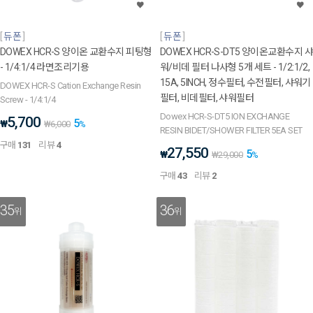
듀폰
듀폰
DOWEX HCR-S 양이온 교환수지 피팅형
DOWEX HCR-S-DT5 양이온교환수지 샤
- 1/4:1/4 라면조리기용
워/비데 필터 나사형 5개 세트 - 1/2:1/2,
15A, 5INCH, 정수필터, 수전필터, 샤워기
DOWEX HCR-S Cation Exchange Resin
필터, 비데필터, 샤워필터
Screw - 1/4:1/4
Dowex HCR-S-DT5 ION EXCHANGE
5,700
5
₩
₩
6,000
%
RESIN BIDET/SHOWER FILTER 5EA SET
구매
131
리뷰
4
27,550
5
₩
₩
29,000
%
구매
43
리뷰
2
35
36
위
위