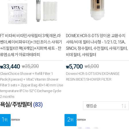
FT 비타씨 비타민샤워필터 3개(레몬,라
DOWEX HCR-S-DT5 양이온 교환수지
벤더,베이비파우더)+크린초이스 샤워기
샤워/비데 필터 나사형 - 1/2:1/2, 15A,
+리필필터1팩(4개입)+지퍼백 세트 - 잔
5INCH, 정수필터, 수전필터, 샤워기필터,
류염소제거 아로마테라피
비데필터, 샤워필터
33,440
35,200
5,700
6,000
₩
₩
₩
₩
CleanChoice Shower + Refill Filter 1
Dowex HCR-S-DT5 ION EXCHANGE
Pack(4 pieces) + VitaC Vitamin Shower
RESIN BIDET/SHOWER FILTER
Filter 3 sets + Zipper Bag 43×140 mm Use
temperature 8°C to 52°C Exchange Cycle
2 months
욕실/주방필터
(
83
)
랭킹순
1
2
위
위