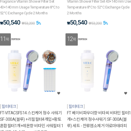
Fragrance Vitamin Shower Filter Set
Vitamin Shower Filter Set 43×140 mm Use
43×140 mm Usage Temperature 8°C to
Temperature 8°C to 52°C Exchange Cycle
52°C Exchange Cycle 2 Months
2 Months
50,540
50,540
5
5
₩
₩
₩
53,200
%
₩
53,200
%
11
12
위
위
필터테크
필터테크
FT-VITACSFS14 스킨케어 정수 샤워기
FT 베이비파우더향 비타씨 비타민 필터1
SF-300A(블루) +리필필터4개입+황토
개+스킨케어 정수샤워기 SF-300A(블
혼합필터1개+레몬향 비타민 샤워필터 1
루) 세트 - 잔류염소제거 아로마테라피