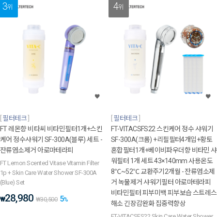
3
4
위
위
필터테크
필터테크
FT 레몬향 비타씨 비타민필터1개+스킨
FT-VITACSFS22 스킨케어 정수 샤워기
케어 정수샤워기 SF-300A(블루) 세트 -
SF-300A(크롬) +리필필터4개입+황토
잔류염소제거 아로마테라피
혼합필터1개+베이비파우더향 비타민 샤
워필터 1개 세트 43×140mm 사용온도
FT Lemon Scented Vitase Vitamin Filter
8℃~52℃ 교환주기2개월 - 잔류염소제
1p + Skin Care Water Shower SF-300A
거 녹물제거 샤워기필터 아로마테라피
(Blue) Set
비타민필터 피부미백 피부보습 스트레스
28,980
5
₩
₩
30,500
%
해소 긴장감완화 집중력향상
FT-VITACSFS22 Skin Care Water Shower