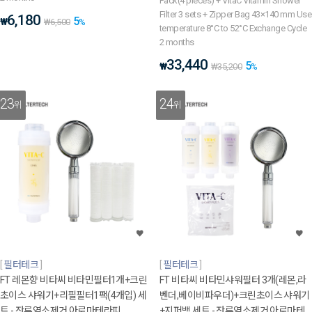
Pack(4 pieces) + VitaC Vitamin Shower
Filter 3 sets + Zipper Bag 43×140 mm Use
6,180
5
₩
₩
6,500
%
temperature 8°C to 52°C Exchange Cycle
2 months
33,440
5
₩
₩
35,200
%
23
24
위
위
필터테크
필터테크
FT 레몬향 비타씨 비타민필터1개+크린
FT 비타씨 비타민샤워필터 3개(레몬,라
초이스 샤워기+리필필터1팩(4개입) 세
벤더,베이비파우더)+크린초이스 샤워기
트 - 잔류염소제거 아로마테라피
+지퍼백 세트 - 잔류염소제거 아로마테