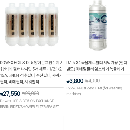
DOWEX HCR-S-DT5 양이온교환수지 샤
RZ-5-34 녹물제로필터 세탁기용 (젠더
워/비데 필터 나사형 5개 세트 - 1/2:1/2,
별도) 미네랄필터 염소제거 녹물제거
15A, 5INCH, 정수필터, 수전필터, 샤워기
3,800
4,000
₩
₩
필터, 비데필터, 샤워필터
RZ-5-34 Rust Zero Filter (for washing
27,550
29,000
₩
machine)
₩
Dowex HCR-S-DT5 ION EXCHANGE
RESIN BIDET/SHOWER FILTER 5EA SET