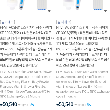
필터테크
필터테크
FT-VITACSFS12 스킨케어 정수 샤워기
FT-VITACSFS11 스킨케어 정수 샤워기
SF-300A(투명) +리필필터4개입+황토
SF-300A(투명) +리필필터4개입+황토
혼합필터1개+베이비파우더향 비타민 샤
혼합필터1개+라벤더향 비타민 샤워필터
워필터 1개 세트 43×140mm 사용온도
1개 세트 43×140mm 사용온도
8℃~52℃ 교환주기2개월 - 잔류염소제
8℃~52℃ 교환주기2개월 - 잔류염소제
거 녹물제거 샤워기필터 아로마테라피
거 녹물제거 샤워기필터 아로마테라피
비타민필터 피부미백 피부보습 스트레스
비타민필터 피부미백 피부보습 스트레스
해소 긴장감완화 집중력향상
해소 긴장감완화 집중력향상
FT-VITACSFS12 Skin Care Water Shower
FT-VITACSFS11 Skin Care Water Shower
SF-300A(Transparent) + 4 Refill Filters + 1
SF-300A(transparent) + 4 refill filters + 1
Red Clay Mixing Filter + 1 Baby Powder
ocher mixed filter + 1 lavender flavored
Fragrance Vitamin Shower Filter Set
vitamin shower filter set 43×140 mm
43×140 mm Usage Temperature 8°C to
usage temperature 8°C to 52°C exchange
52°C Exchange Cycle 2 Months
cycle 2 months
50,540
50,540
5
5
₩
₩
₩
53,200
%
₩
53,200
%