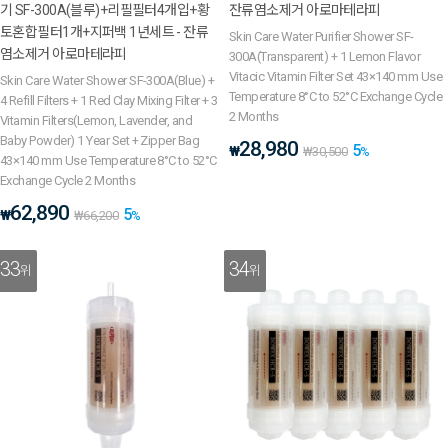
기 SF-300A(블루)+리필필터4개입+황
잔류염소제거 아로마테라피
토혼합필터1개+지퍼백 1년세트 - 잔류
Skin Care Water Purifier Shower SF-
염소제거 아로마테라피
300A(Transparent) + 1 Lemon Flavor
Vitacic Vitamin Filter Set 43×140 mm Use
Skin Care Water Shower SF-300A(Blue) +
Temperature 8°C to 52°C Exchange Cycle
4 Refill Filters + 1 Red Clay Mixing Filter + 3
2 Months
Vitamin Filters(Lemon, Lavender, and
Baby Powder) 1 Year Set + Zipper Bag
28,980
5
₩
₩
30,500
%
43×140 mm Use Temperature 8°C to 52°C
Exchange Cycle 2 Months
62,890
5
₩
₩
66,200
%
33
34
위
위