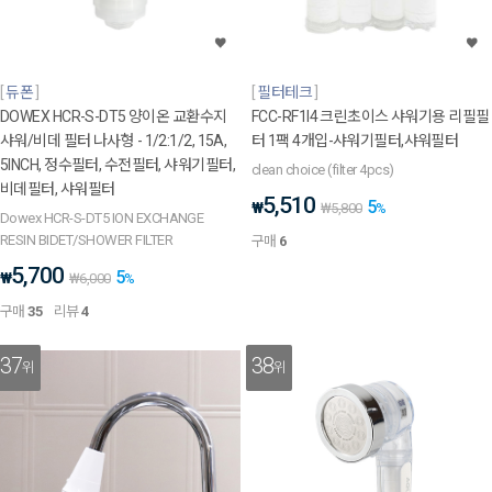
듀폰
필터테크
DOWEX HCR-S-DT5 양이온 교환수지
FCC-RF1I4 크린초이스 샤워기용 리필필
샤워/비데 필터 나사형 - 1/2:1/2, 15A,
터 1팩 4개입-샤워기필터,샤워필터
5INCH, 정수필터, 수전필터, 샤워기필터,
clean choice (filter 4pcs)
비데필터, 샤워필터
5,510
5
₩
₩
5,800
%
Dowex HCR-S-DT5 ION EXCHANGE
RESIN BIDET/SHOWER FILTER
구매
6
5,700
5
₩
₩
6,000
%
구매
35
리뷰
4
37
38
위
위