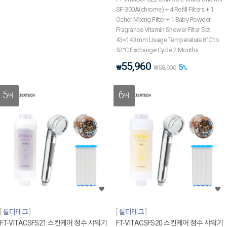
SF-300A(chrome) + 4 Refill Filters + 1
Ocher Mixing Filter + 1 Baby Powder
Fragrance Vitamin Shower Filter Set
43×140 mm Usage Temperature 8°C to
52°C Exchange Cycle 2 Months
55,960
5
₩
₩
58,900
%
5
6
위
위
필터테크
필터테크
FT-VITACSFS21 스킨케어 정수 샤워기
FT-VITACSFS20 스킨케어 정수 샤워기