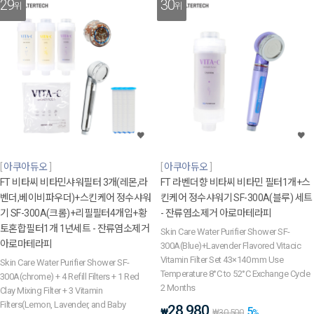
29
30
위
위
아쿠아듀오
아쿠아듀오
FT 비타씨 비타민샤워필터 3개(레몬,라
FT 라벤더향 비타씨 비타민 필터1개+스
벤더,베이비파우더)+스킨케어 정수샤워
킨케어 정수샤워기 SF-300A(블루) 세트
기 SF-300A(크롬)+리필필터4개입+황
- 잔류염소제거 아로마테라피
토혼합필터1개 1년세트 - 잔류염소제거
Skin Care Water Purifier Shower SF-
아로마테라피
300A(Blue)+Lavender Flavored Vitacic
Vitamin Filter Set 43×140 mm Use
Skin Care Water Purifier Shower SF-
Temperature 8°C to 52°C Exchange Cycle
300A(chrome) + 4 Refill Filters + 1 Red
2 Months
Clay Mixing Filter + 3 Vitamin
Filters(Lemon, Lavender, and Baby
28,980
5
₩
₩
30,500
%