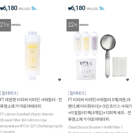
6,180
6,180
5
5
₩
₩
₩
6,500
%
₩
6,500
%
21
22
위
위
필터테크
필터테크
FT 레몬향 비타씨 비타민 샤워필터 - 잔
FT 비타씨 비타민샤워필터 3개(레몬,라
류염소제거 아로마테라피
벤더,베이비파우더)+크린초이스 샤워기
+리필필터1팩(4개입)+지퍼백 세트 - 잔
FT Lemon Scented Vitacic Vitamin
류염소제거 아로마테라피
Shower Filter 43×140 mm Use
temperature 8°C to 52°C Exchange cycle
CleanChoice Shower + Refill Filter 1
2 months