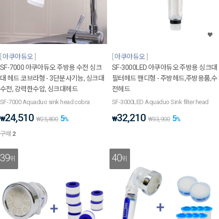
아쿠아듀오
아쿠아듀오
SF-7000 아쿠아듀오 주방용 수전 싱크
SF-3000LED 아쿠아듀오 주방용 싱크대
대 헤드 코브라형 - 3단분사기능, 싱크대
필터헤드 핸디형 - 주방헤드,주방용품,수
수전, 강력한수압, 싱크대헤드
전헤드
SF-7000 Aquaduo sink head cobra
SF-3000LED Aquaduo Sink filter head
24,510
32,210
5
5
₩
₩
₩
25,800
%
₩
33,900
%
구매
2
39
40
위
위