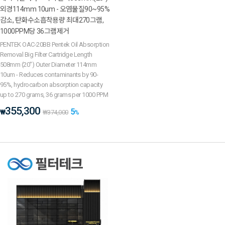
외경114mm 10um - 오염물질90~95%
감소, 탄화수소흡착용량 최대270그램,
1000PPM당 36그램제거
PENTEK OAC-20BB Pentek Oil Absorption
Removal Big Filter Cartridge Length
508mm (20") Outer Diameter 114mm
10um - Reduces contaminants by 90-
95%, hydrocarbon absorption capacity
up to 270 grams, 36 grams per 1000 PPM
355,300
5
₩
₩
374,000
%