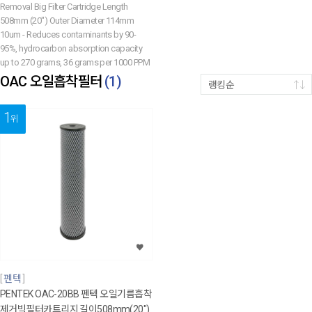
Removal Big Filter Cartridge Length
508mm (20") Outer Diameter 114mm
10um - Reduces contaminants by 90-
95%, hydrocarbon absorption capacity
up to 270 grams, 36 grams per 1000 PPM
OAC 오일흡착필터
(
1
)
랭킹순
1
위
펜텍
PENTEK OAC-20BB 펜텍 오일기름흡착
제거빅필터카트리지 길이508mm(20")