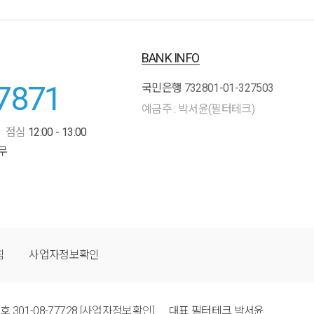
BANK INFO
7871
국민은행
732801-01-327503
예금주 : 박서윤(필터테크)
점심
12:00 - 13:00
무
침
사업자정보확인
번호
301-08-77728
[사업자정보확인]
대표
필터테크 박서윤