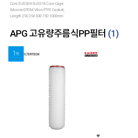
Core SUS304 SUS316 Core Cage
Silicone EPDM Viton PTFE Gasket,
Length 250 254 500 750 1000mm
APG 고유량주름식PP필터
(
1
)
1
위