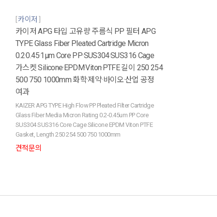
카이저
카이저 APG 타입 고유량 주름식 PP 필터 APG
TYPE Glass Fiber Pleated Cartridge Micron
0.2·0.45·1µm Core PP·SUS304·SUS316 Cage
가스켓 Silicone·EPDM·Viton·PTFE 길이 250 254
500 750 1000mm 화학·제약·바이오·산업 공정
여과
KAIZER APG TYPE High Flow PP Pleated Filter Cartridge
Glass Fiber Media Micron Rating 0.2-0.45um PP Core
SUS304 SUS316 Core Cage Silicone EPDM Viton PTFE
Gasket, Length 250 254 500 750 1000mm
견적문의