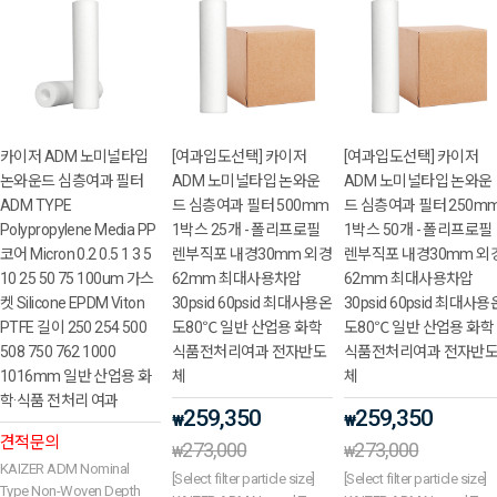
카이저 ADM 노미널타입
[여과입도선택] 카이저
[여과입도선택] 카이저
논와운드 심층여과 필터
ADM 노미널타입 논와운
ADM 노미널타입 논와운
ADM TYPE
드 심층여과 필터 500mm
드 심층여과 필터 250m
Polypropylene Media PP
1박스 25개 - 폴리프로필
1박스 50개 - 폴리프로필
코어 Micron 0.2 0.5 1 3 5
렌부직포 내경30mm 외경
렌부직포 내경30mm 외
10 25 50 75 100um 가스
62mm 최대사용차압
62mm 최대사용차압
켓 Silicone EPDM Viton
30psid 60psid 최대사용온
30psid 60psid 최대사용
PTFE 길이 250 254 500
도80℃ 일반 산업용 화학
도80℃ 일반 산업용 화학
508 750 762 1000
식품전처리여과 전자반도
식품전처리여과 전자반
1016mm 일반 산업용 화
체
체
학·식품 전처리 여과
259,350
259,350
₩
₩
견적문의
273,000
273,000
₩
₩
KAIZER ADM Nominal
[Select filter particle size]
[Select filter particle size]
Type Non-Woven Depth