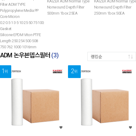
KAIZER ADM Normal Type
KAIZER ADM Normal Typ
Filter ADM TYPE
Nonwound Depth Filter
Nonwound Depth Filter
Polypropylene Media PP
500mm 1box 25EA
250mm 1box 50EA
Core Micron
0.2·0.5·1·3·5·10·25·50·75·100µm
Gasket
Silicone·EPDM·Viton·PTFE
Length 250 254 500 508
750 762 1000 1016mm
ADM 논우븐뎁스필터
(
3
)
랭킹순
1
2
위
위