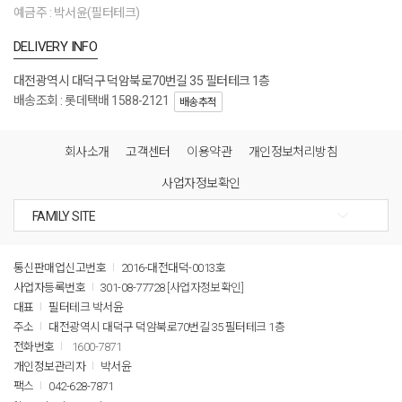
예금주 : 박서윤(필터테크)
DELIVERY INFO
대전광역시 대덕구 덕암북로70번길 35 필터테크 1층
배송조회 : 롯데택배 1588-2121
배송추적
회사소개
고객센터
이용약관
개인정보처리방침
사업자정보확인
통신판매업신고번호
2016-대전대덕-0013호
사업자등록번호
301-08-77728
[사업자정보확인]
대표
필터테크 박서윤
주소
대전광역시 대덕구 덕암북로70번길 35 필터테크 1층
전화번호
1600-7871
개인정보관리자
박서윤
팩스
042-628-7871