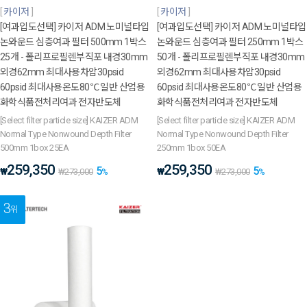
카이저
카이저
[여과입도선택] 카이저 ADM 노미널타입
[여과입도선택] 카이저 ADM 노미널타입
논와운드 심층여과 필터 500mm 1박스
논와운드 심층여과 필터 250mm 1박스
25개 - 폴리프로필렌부직포 내경30mm
50개 - 폴리프로필렌부직포 내경30mm
외경62mm 최대사용차압30psid
외경62mm 최대사용차압30psid
60psid 최대사용온도80℃ 일반 산업용
60psid 최대사용온도80℃ 일반 산업용
화학식품전처리여과 전자반도체
화학식품전처리여과 전자반도체
[Select filter particle size] KAIZER ADM
[Select filter particle size] KAIZER ADM
Normal Type Nonwound Depth Filter
Normal Type Nonwound Depth Filter
500mm 1box 25EA
250mm 1box 50EA
259,350
259,350
5
5
₩
₩
₩
273,000
%
₩
273,000
%
3
위