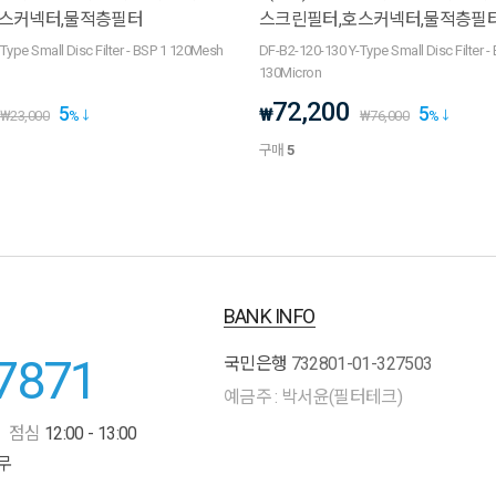
스커넥터,물적층필터
스크린필터,호스커넥터,물적층필
Type Small Disc Filter - BSP 1 120Mesh
DF-B2-120-130 Y-Type Small Disc Filter 
130Micron
72,200
5
5
₩
₩
23,000
%
₩
76,000
%
구매
5
BANK INFO
7871
국민은행
732801-01-327503
예금주 : 박서윤(필터테크)
점심
12:00 - 13:00
무