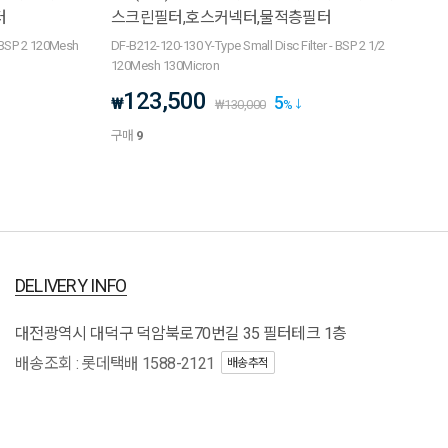
터
스크린필터,호스커넥터,물적층필터
- BSP 2 120Mesh
DF-B212-120-130 Y-Type Small Disc Filter - BSP 2 1/2
120Mesh 130Micron
123,500
5
₩
₩
130,000
%
구매
9
DELIVERY INFO
대전광역시 대덕구 덕암북로70번길 35 필터테크 1층
배송조회 : 롯데택배 1588-2121
배송추적