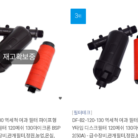
3
위
재고확보중
필터테크
-130 역세척 여과 필터 파이프형
DF-B2-120-130 역세척 여과 
터 120메쉬 130마이크론 BSP
Y타입 디스크필터 120메쉬 130마
급수장비,관개필터,정원,농업,온실,
2(50A) - 급수장비,관개필터,정원,