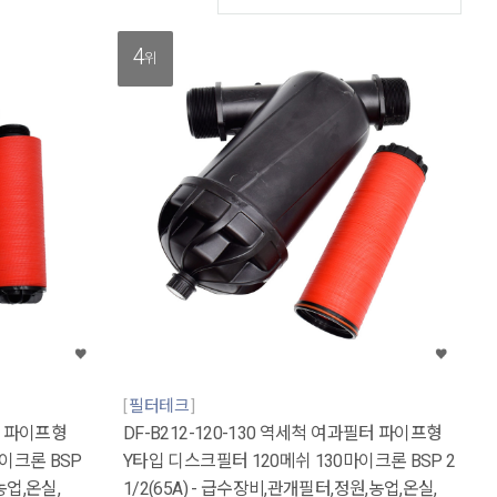
4
위
필터테크
필터 파이프형
DF-B212-120-130 역세척 여과필터 파이프형
이크론 BSP
Y타입 디스크필터 120메쉬 130마이크론 BSP 2
농업,온실,
1/2(65A) - 급수장비,관개필터,정원,농업,온실,