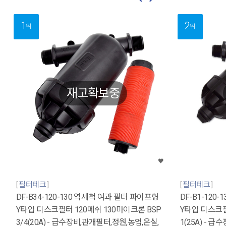
1
2
위
위
재고확보중
필터테크
필터테크
DF-B34-120-130 역세척 여과 필터 파이프형
DF-B1-120
Y타입 디스크필터 120메쉬 130마이크론 BSP
Y타입 디스크필
3/4(20A) - 급수장비,관개필터,정원,농업,온실,
1(25A) - 