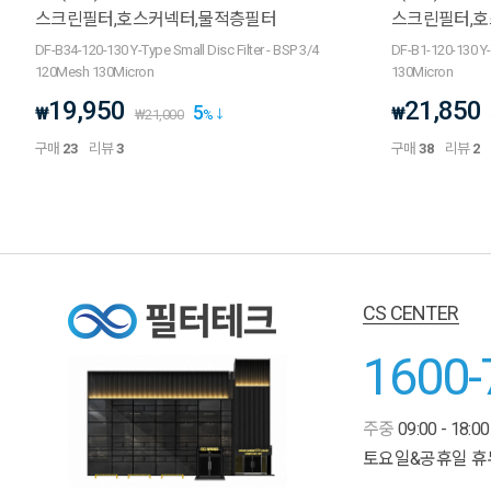
스크린필터,호스커넥터,물적층필터
스크린필터,호
DF-B34-120-130 Y-Type Small Disc Filter - BSP 3/4
DF-B1-120-130 Y-
120Mesh 130Micron
130Micron
19,950
21,850
5
₩
₩
₩
21,000
%
구매
23
리뷰
3
구매
38
리뷰
2
CS CENTER
1600-
주중
09:00 - 18:00
토요일&공휴일 휴