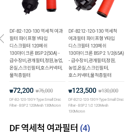
DF-B2-120-130 역세척 여과
DF-B212-120-130 역세척
필터 파이프형 Y타입
여과필터 파이프형 Y타입
디스크필터 120메쉬
디스크필터 120메쉬
130마이크론 BSP 2(50A) -
130마이크론 BSP 2 1/2(65A)
급수장비,관개필터,정원,농업,
- 급수장비,관개필터,정원,
온실,스크린필터,호스커넥터,
농업,온실,스크린필터,
물적층필터
호스커넥터,물적층필터
72,200
123,500
76,000
130,000
₩
₩
₩
₩
DF-B2-120-130 Y-Type Small Disc
DF-B212-120-130 Y-Type Small Disc
Filter - BSP 2 120Mesh 130Micron
Filter - BSP 2 1/2 120Mesh
130Micron
DF 역세척 여과필터
(
4
)