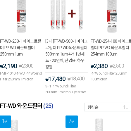
FT-WD-250-1 마이크로필
[3+1]FT-WD-500-1 마이크
FT-WD-254-100 마이크
터 PP WD 와운드필터
로필터 PP WD 와운드필터
필터 PP WD 와운드필터
250mm 1um
500mm 1um 4개 1년세
254mm 100um
트 - 20인치, 산업용, 하우
2,190
2,300
2,380
2,500
₩
₩
₩
₩
징형
FMF-1010PPWD PP Wound
PP Wound Filter 250mm
17,480
18,400
₩
Filter 250mm 1micron
100micron
₩
3+1 PP Wound Filter
500mm 1micron 1 year set
FT-WD 와운드필터
(
25
)
랭킹순
1
2
위
위