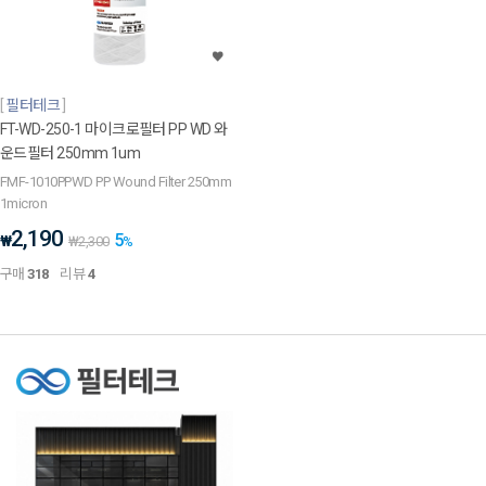
필터테크
FT-WD-250-1 마이크로필터 PP WD 와
운드필터 250mm 1um
FMF-1010PPWD PP Wound Filter 250mm
1micron
2,190
5
₩
₩
2,300
%
구매
318
리뷰
4