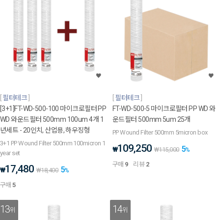
필터테크
필터테크
[3+1]FT-WD-500-100 마이크로필터 PP
FT-WD-500-5 마이크로필터 PP WD 와
WD 와운드필터 500mm 100um 4개 1
운드필터 500mm 5um 25개
년세트 - 20인치, 산업용, 하우징형
PP Wound Filter 500mm 5micron box
3+1 PP Wound Filter 500mm 100micron 1
109,250
5
₩
₩
115,000
%
year set
구매
9
리뷰
2
17,480
5
₩
₩
18,400
%
구매
5
13
14
위
위