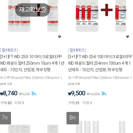
재고확보중
필터테크
필터테크
[3+1]FT-WD-250-10 마이크로필터 PP
[3+1]FT-WD-254-100 마이크로필터 PP
WD 와운드필터 250mm 10um 4개 1년
WD 와운드필터 254mm 100um 4개 1
세트 - 10인치, 산업용, 하우징형
년세트 - 10인치, 산업용, 하우징형
3+1 PP Wound Filter 250mm 10micron 1
3+1 PP Wound Filter 250mm 100micron 1
year set
year set
8,740
9,500
5
5
₩
₩
₩
9,200
%
₩
10,000
%
구매
32
리뷰
1
구매
21
리뷰
1
7
8
위
위