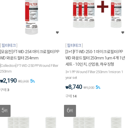
필터테크
필터테크
[모음전] FT-WD-254 마이크로필터 PP
[3+1]FT-WD-250-1 마이크로필터 PP
WD 와운드필터 254mm
WD 와운드필터 250mm 1um 4개 1년
세트 - 10인치, 산업용, 하우징형
[Collection] FT-WD-250 PP Wound Filter
250mm
3+1 PP Wound Filter 250mm 1micron 1
year set
2,190
5
₩
₩
2,300
%
8,740
5
₩
₩
9,200
%
구매
3
구매
14
5
6
위
위