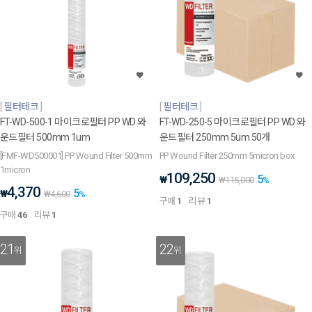
필터테크
필터테크
FT-WD-500-1 마이크로필터 PP WD 와
FT-WD-250-5 마이크로필터 PP WD 와
운드필터 500mm 1um
운드필터 250mm 5um 50개
[FMF-WD500001] PP Wound Filter 500mm
PP Wound Filter 250mm 5micron box
1micron
109,250
5
₩
₩
115,000
%
4,370
5
₩
₩
4,600
%
구매
1
리뷰
1
구매
46
리뷰
1
21
22
위
위