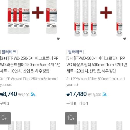
필터테크
필터테크
[3+1]FT-WD-250-5 마이크로필터 PP
[3+1]FT-WD-500-1 마이크로필터 PP
WD 와운드필터 250mm 5um 4개 1년
WD 와운드필터 500mm 1um 4개 1년
세트 - 10인치, 산업용, 하우징형
세트 - 20인치, 산업용, 하우징형
3+1 PP Wound Filter 250mm 5micron 1
3+1 PP Wound Filter 500mm 1micron 1
year set
year set
8,740
17,480
5
5
₩
₩
₩
9,200
%
₩
18,400
%
구매
2
구매
8
리뷰
1
9
10
위
위