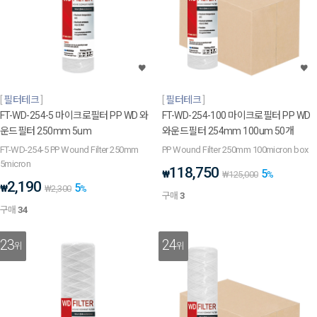
필터테크
필터테크
FT-WD-254-5 마이크로필터 PP WD 와
FT-WD-254-100 마이크로필터 PP WD
운드필터 250mm 5um
와운드필터 254mm 100um 50개
FT-WD-254-5 PP Wound Filter 250mm
PP Wound Filter 250mm 100micron box
5micron
118,750
5
₩
₩
125,000
%
2,190
5
₩
₩
2,300
%
구매
3
구매
34
23
24
위
위