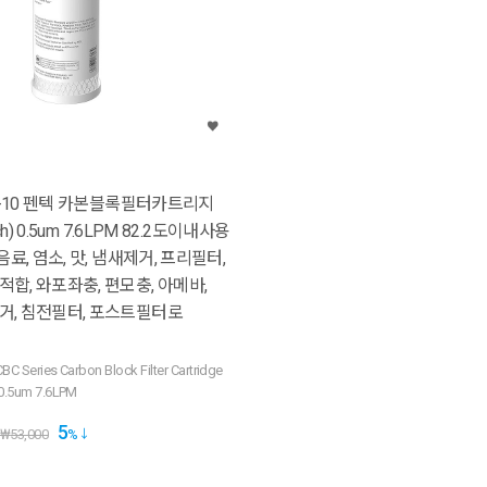
BC-10 펜텍 카본블록필터카트리지
ch) 0.5um 7.6LPM 82.2도이내사용
음료, 염소, 맛, 냄새제거, 프리필터,
합, 와포좌충, 편모충, 아메바,
거, 침전필터, 포스트필터로
C Series Carbon Block Filter Cartridge
0.5um 7.6LPM
5
₩
53,000
%