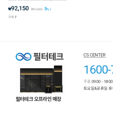
92,150
5
₩
₩
97,000
%
구매
7
CS CENTER
1600-
주중
09:00 - 18:00
토요일&공휴일 휴
필터테크 오프라인 매장