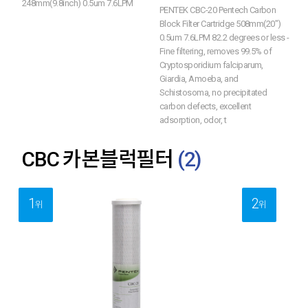
248mm(9.8inch) 0.5um 7.6LPM
PENTEK CBC-20 Pentech Carbon
Block Filter Cartridge 508mm(20")
0.5um 7.6LPM 82.2 degrees or less -
Fine filtering, removes 99.5% of
Cryptosporidium falciparum,
Giardia, Amoeba, and
Schistosoma, no precipitated
carbon defects, excellent
adsorption, odor, t
CBC 카본블럭필터
(
2
)
1
2
위
위