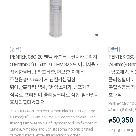
펜텍
펜텍
PENTEK CBC-20 펜텍 카본블록필터카트리지
PENTEK C
508mm(20") 0.5um 7.6LPM 82.2도 이내사용 -
248mm(9.8in
섬세한필터링, 와포좌충, 편모충, 아메바,
- 낭포제거, 식
주혈원충99.5%제거, 침전카본결함,
폴리싱필터로 적
뛰어난흡착력, 냄새, 맛, 염소제거, 낭포제거,
주혈원충등 제
식음료, 프리필터, 폴리싱필터로 적합, 침전필터,
효과적
후처리필터효과적
PENTEK CBC-10 CB
248mm(9.8inch) 
PENTEK CBC-20 Pentech Carbon Block Filter Cartridge
508mm(20") 0.5um 7.6LPM 82.2 degrees or less - Fine
50,350
₩
filtering, removes 99.5% of Cryptosporidium falciparum,
Giardia, Amoeba, and Schistosoma, no precipitated
구매
18
리뷰
3
carbon defects, excellent adsorption, odor, t