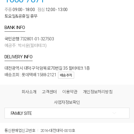
주중
09:00 - 18:00
점심
12:00 - 13:00
토요일&공휴일 휴무
BANK INFO
국민은행
732801-01-327503
예금주 : 박서윤(필터테크)
DELIVERY INFO
대전광역시 대덕구 덕암북로70번길 35 필터테크 1층
배송조회 : 롯데택배 1588-2121
배송추적
회사소개
고객센터
이용약관
개인정보처리방침
사업자정보확인
통신판매업신고번호
2016-대전대덕-0013호