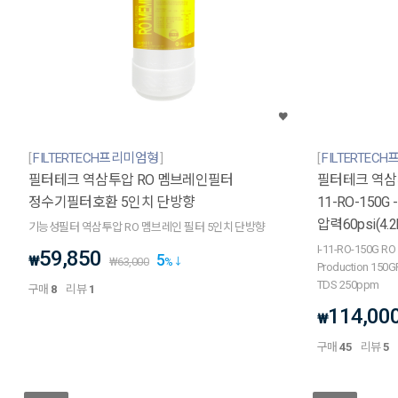
FILTERTECH프리미엄형
FILTERTEC
필터테크 역삼투압 RO 멤브레인필터
필터테크 역삼투
정수기필터호환 5인치 단방향
11-RO-150G 
압력60psi(4.2b
기능성필터 역삼투압 RO 멤브레인 필터 5인치 단방향
I-11-RO-150G RO
59,850
5
₩
₩
63,000
%
Production 150GP
TDS 250ppm
구매
8
리뷰
1
114,00
₩
구매
45
리뷰
5