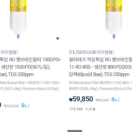
H프리미엄형
FILTERTECH프리미엄형
압 RO 멤브레인필터 150GPDI-
필터테크 역삼투압 RO 멤브레인필터
- 생산량 150GPD(567L/일),
11-RO-80G - 생산량 80GPD(303L
ar), TDS 250ppm
압력60psi(4.2bar), TDS 250ppm
 Membrane Filter 150GPDI-11-RO-150G -
ROMembrane Filter 80GPDI-11-RO-80G - 
D (567L/day), Pressure 60psi (4.2bar),
80GPD (303L/day), Pressure 60 psi (4.2
59,850
5
₩
₩
63,000
%
0
5
₩
120,000
%
구매
119
리뷰
8