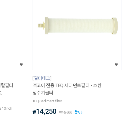
필터테크
미네랄필터
맥코이 전용 TEQ 세디먼트필터 - 호환
,
정수기필터
TEQ Sediment filter
ge 10inch
14,250
5
₩
₩
15,000
%