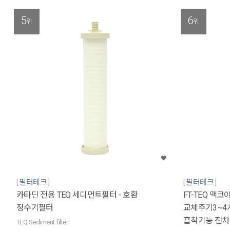
5
6
위
위
필터테크
필터테크
카타딘 전용 TEQ 세디먼트필터 - 호환
FT-TEQ 맥코
정수기필터
교체주기3~4
흡착기능 전
TEQ Sediment filter