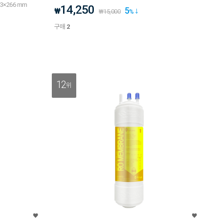
r 53×266 mm
14,250
5
₩
₩
15,000
%
구매
2
12
위