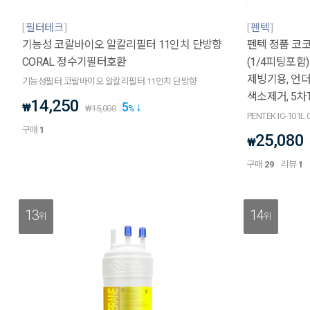
필터테크
펜텍
기능성 코랄바이오 알칼리필터 11인치 단방향
펜텍 정품 코코넛
CORAL 정수기필터호환
(1/4피팅포함)
제빙기용, 언더
기능성필터 코랄바이오 알칼리필터 11인치 단방향
색소제거, 5차
14,250
5
₩
₩
15,000
%
PENTEK IC-101L Co
구매
1
25,080
₩
구매
29
리뷰
1
13
14
위
위