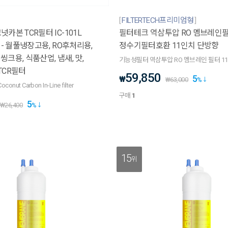
FILTERTECH프리미엄형
카본 TCR필터 IC-101L
필터테크 역삼투압 RO 멤브레인
 - 월풀냉장고용, RO후처리용,
정수기필터호환 11인치 단방향
씽크용, 식품산업, 냄새, 맛,
기능성필터 역삼투압 RO 멤브레인 필터 1
TCR필터
59,850
5
₩
₩
63,000
%
conut Carbon In-Line filter
구매
1
5
₩
26,400
%
15
위