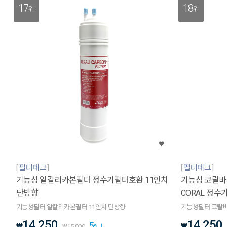
17
18
위
위
필터테크
필터테크
기능성 알칼리카본필터 정수기필터호환 11인치
기능성 코랄바
단방향
CORAL 정
기능성필터 알칼리카본필터 11인치 단방향
기능성필터 코랄바
14,250
14,250
5
₩
₩
₩
15,000
%