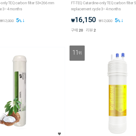
-only TEQ carbon filter 53×266 mm
FT-TEQ Catardine-only TEQ carbon filte
le 3–4 months
replacement cycle 3–4 months
16,150
5
5
₩
₩
17,000
%
₩
17,000
%
구매
20
리뷰
2
11
위