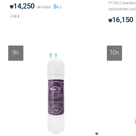
FT-TEQ Catardine
14,250
5
₩
₩
15,000
%
replacement cyc
구매
1
16,150
₩
9
10
위
위