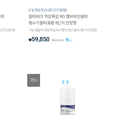
FILTERTECH프리미엄형
필터
필터테크 역삼투압 RO 멤브레인필터
정수기필터호환 9인치 단방향
1인치 단방향
기능성필터 역삼투압 RO 멤브레인 필터 9인치 단방향
59,850
5
₩
₩
63,000
%
16
위