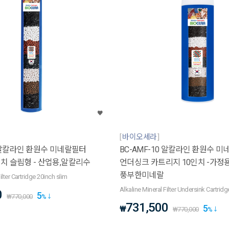
바이오세라
0 알칼라인 환원수 미네랄필터
BC-AMF-10 알칼라인 환원수 
치 슬림형 - 산업용,알칼리수
언더싱크 카트리지 10인치 -가정용
풍부한미네랄
ilter Cartridge 20inch slim
Alkaline Mineral Filter Undersink Cartrid
0
5
₩
770,000
%
731,500
5
₩
₩
770,000
%