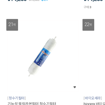
구매
3
21
22
위
위
정수기필터
바이오세라
기능성 블럭카본필터 정수기필터
biocera 