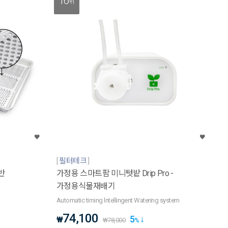
16
위
필터테크
반
가정용 스마트팜 미니텃밭 Drip Pro -
가정용식물재배기
Automatic timing lntellingent Watering system
74,100
5
₩
₩
78,000
%