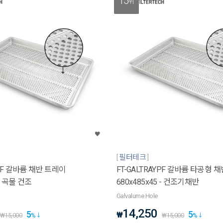
15
위
필터테크
YPF 갈바륨 채반 트레이
FT-GALTRAYPF 갈바륨 타공형 채
 - 곡물 건조
680x485x45 - 건조기채반
Galvalume Hole
14,250
5
5
₩
₩
15,000
%
₩
15,000
%