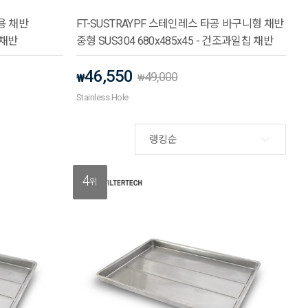
조용 채반
FT-SUSTRAYPF 스테인레스 타공 바구니형 채반
 채반
중형 SUS304 680x485x45 - 건조과일칩 채반
46,550
49,000
₩
₩
Stainless Hole
랭킹순
4
위