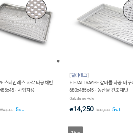
필터테크
AYPF 스테인레스 사각 타공채반
FT-GALTRAYPF 갈바륨 타공 바
x485x45 - 사업자용
680x485x45 - 농산물 건조채반
Galvalume Hole
14,250
5
5
₩
₩
49,000
%
₩
15,000
%