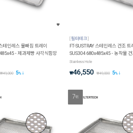
필터테크
AY 스테인레스 물빠짐 트레이
FT-SUSTRAY 스테인레스 건조 
0x485x45 - 제과제빵 사각식힘망
SUS304 680x485x45 - 농작물 
Stainless Hole
46,550
5
5
₩
₩
49,000
%
₩
49,000
%
7
위