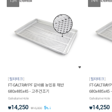
13
14
위
위
필터테크
필터테크
FT-GALTRAYPF 갈바륨 농업용 채반
FT-GALTRA
680x485x45 - 고추건조기
680x485x45
Galvalume Hole
Galvalume Hole
14,250
14,250
5
₩
₩
₩
15,000
%