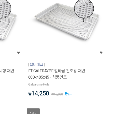
필터테크
구니형 채반
FT-GALTRAYPF 갈바륨 건조용 채반
680x485x45 - 식품건조
Galvalume Hole
14,250
5
₩
₩
15,000
%