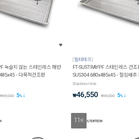
필터테크
AYPF 녹슬지 않는 스테인레스 채반
FT-SUSTRAYPF 스테인레스 건
x485x45 - 다목적건조판
SUS304 680x485x45 - 절임배추
Stainless Hole
46,550
5
5
₩
₩
49,000
%
₩
49,000
%
11
위