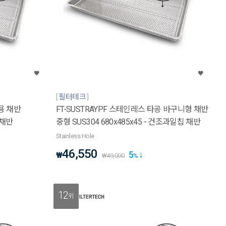
필터테크
조용 채반
FT-SUSTRAYPF 스테인레스 타공 바구니형 채반
 채반
중형 SUS304 680x485x45 - 건조과일칩 채반
Stainless Hole
46,550
5
₩
₩
49,000
%
12
위