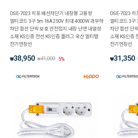
DSE-7023 히포 배선차단기 내장형 고용량
DSE-7023
멀티코드 3구 5m 16A 250V 최대 4000W 과부하
멀티코드 3구 3
차단 합선 단락 보호 안전접지 내장 난연 내열성
차단 합선 단
소재 KS인증 전선 KS인증 플러그 국산 멀티탭
소재 KS인증 
전기연장선
전기연장선
38,950
31,350
41,000
₩
5
%
₩
₩