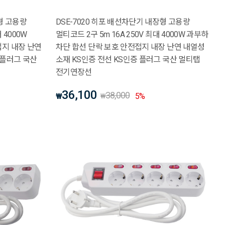
형 고용량
DSE-7020 히포 배선차단기 내장형 고용량
대 4000W
멀티코드 2구 5m 16A 250V 최대 4000W 과부하
접지 내장 난연
차단 합선 단락 보호 안전접지 내장 난연 내열성
 플러그 국산
소재 KS인증 전선 KS인증 플러그 국산 멀티탭
전기연장선
36,100
38,000
₩
5
%
₩