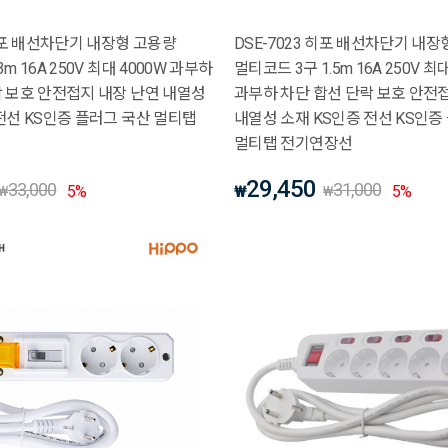
 히포 배선차단기 내장형 고용량
DSE-7023 히포 배선차단기 내장
m 16A 250V 최대 4000W 과부하
멀티코드 3구 1.5m 16A 250V 최
락 보호 안전접지 내장 난연 내열성
과부하 차단 합선 단락 보호 안전
전선 KS인증 플러그 국산 멀티탭
내열성 소재 KS인증 전선 KS인증
멀티탭 전기연장선
29,450
33,000
31,000
5
%
₩
5
%
₩
₩