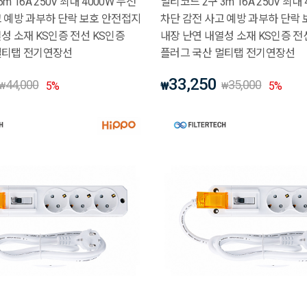
m 16A 250V 최대 4000W 누전
멀티코드 2구 3m 16A 250V 최대
고 예방 과부하 단락 보호 안전접지
차단 감전 사고 예방 과부하 단락
성 소재 KS인증 전선 KS인증
내장 난연 내열성 소재 KS인증 전
멀티탭 전기연장선
플러그 국산 멀티탭 전기연장선
33,250
44,000
35,000
5
%
₩
5
%
₩
₩