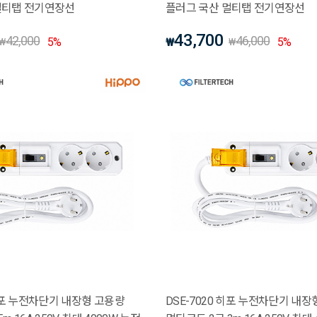
멀티탭 전기연장선
플러그 국산 멀티탭 전기연장선
43,700
42,000
46,000
5
%
₩
5
%
₩
₩
 히포 누전차단기 내장형 고용량
DSE-7020 히포 누전차단기 내장