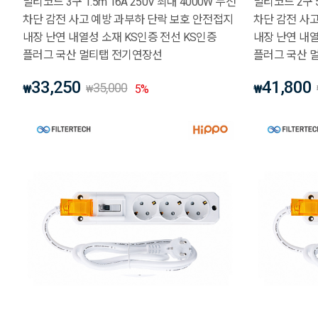
멀티코드 3구 1.5m 16A 250V 최대 4000W 누전
멀티코드 2구 5
차단 감전 사고 예방 과부하 단락 보호 안전접지
차단 감전 사
내장 난연 내열성 소재 KS인증 전선 KS인증
내장 난연 내열
플러그 국산 멀티탭 전기연장선
플러그 국산 
33,250
41,800
35,000
₩
5
%
₩
₩