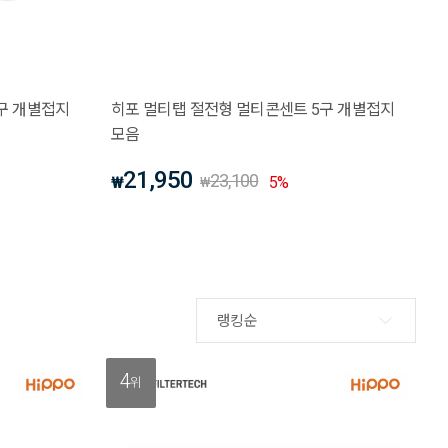
구 개별접지
히포 멀티탭 절전형 멀티콘센트 5구 개별접지
모음
21,950
23,100
₩
5
%
₩
랭킹순
4
위