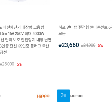
 히포 배선차단기 내장형 고용량
히포 멀티탭 절전형 멀티콘센트 6
5m 16A 250V 최대 4000W
모음
합선 단락 보호 안전접지 내장 난연
23,660
24,900
₩
5
%
₩
S인증 전선 KS인증 플러그 국산
연장선
25,000
5
%
₩
3
위