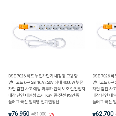
DSE-7026 히포 누전차단기 내장형 고용량
DSE-7026
멀티코드 6구 5m 16A 250V 최대 4000W 누전
멀티코드 6구 3
차단 감전 사고 예방 과부하 단락 보호 안전접지
차단 감전 사
내장 난연 내열성 소재 KS인증 전선 KS인증
내장 난연 내열
플러그 국산 멀티탭 전기연장선
플러그 국산 
76,950
62,700
81,000
₩
5
%
₩
₩