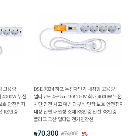
형 고용량
DSE-7024 히포 누전차단기 내장형 고용량
대 4000W 누전
멀티코드 4구 5m 16A 250V 최대 4000W 누전
 보호 안전접지
차단 감전 사고 예방 과부하 단락 보호 안전접지
선 KS인증
내장 난연 내열성 소재 KS인증 전선 KS인증
플러그 국산 멀티탭 전기연장선
70,300
74,000
₩
5
%
₩