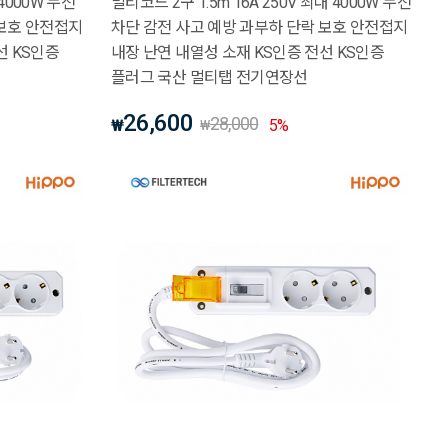
 4000W 누전
멀티코드 2구 1.5m 16A 250V 최대 4000W 누전
 보호 안전접지
차단 감전 사고 예방 과부하 단락 보호 안전접지
선 KS인증
내장 난연 내열성 소재 KS인증 전선 KS인증
플러그 국산 멀티탭 전기연장선
26,600
28,000
₩
5
%
₩