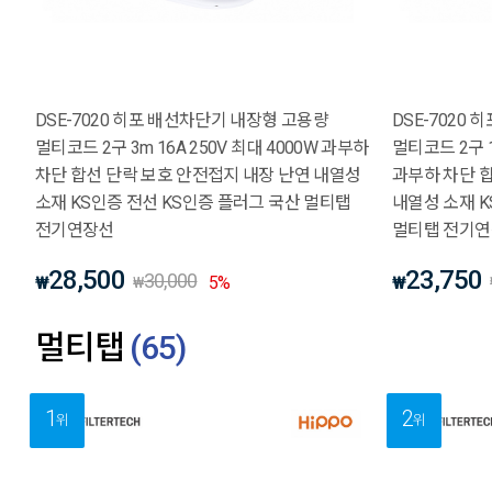
DSE-7020 히포 배선차단기 내장형 고용량
DSE-7020
멀티코드 2구 3m 16A 250V 최대 4000W 과부하
멀티코드 2구 1.
차단 합선 단락 보호 안전접지 내장 난연 내열성
과부하 차단 
소재 KS인증 전선 KS인증 플러그 국산 멀티탭
내열성 소재 K
전기연장선
멀티탭 전기
28,500
23,750
30,000
₩
5
%
₩
₩
멀티탭
(
65
)
1
2
위
위