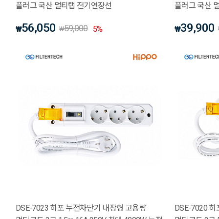
플러그 국산 멀티탭 전기연장선
플러그 국산 
56,050
39,900
59,000
₩
5
%
₩
₩
DSE-7023 히포 누전차단기 내장형 고용량
DSE-7020