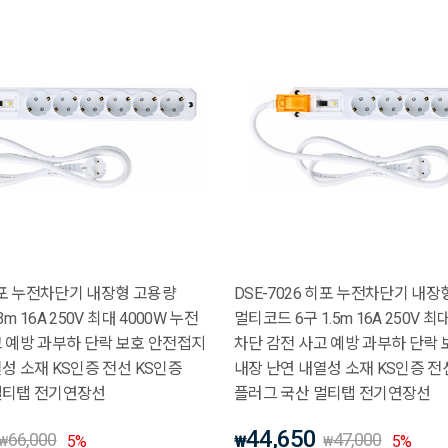
 히포 누전차단기 내장형 고용량
DSE-7026 히포 누전차단기 내장
m 16A 250V 최대 4000W 누전
멀티코드 6구 1.5m 16A 250V 최
고 예방 과부하 단락 보호 안전접지
차단 감전 사고 예방 과부하 단락
성 소재 KS인증 전선 KS인증
내장 난연 내열성 소재 KS인증 전
멀티탭 전기연장선
플러그 국산 멀티탭 전기연장선
44,650
66,000
47,000
5
%
₩
5
%
₩
₩