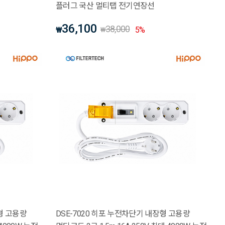
플러그 국산 멀티탭 전기연장선
36,100
38,000
₩
5
%
₩
형 고용량
DSE-7020 히포 누전차단기 내장형 고용량