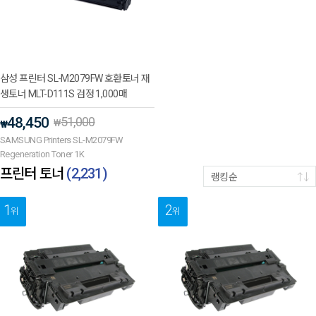
삼성 프린터 SL-M2079FW 호환토너 재
생토너 MLT-D111S 검정 1,000매
48,450
51,000
₩
₩
SAMSUNG Printers SL-M2079FW
Regeneration Toner 1K
프린터 토너
(
2,231
)
랭킹순
1
2
위
위