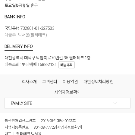
토요일&공휴일 휴무
BANK INFO
국민은행
732801-01-327503
예금주 : 박서윤(필터테크)
DELIVERY INFO
대전광역시 대덕구 덕암북로70번길 35 필터테크 1층
배송조회 : 롯데택배 1588-2121
배송추적
회사소개
고객센터
이용약관
개인정보처리방침
사업자정보확인
통신판매업신고번호
2016-대전대덕-0013호
사업자등록번호
301-08-77728
[사업자정보확인]
대표
필터테크 박서윤