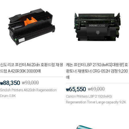
신도리코 프린터 A620dn 호환드럼 재생
캐논 프린터 LBP 2192dwKG[대용량] 호
드럼 A420R30K 30000매
환토너 재생토너 CRG-052H 검정 9,200
매
88,350
93,000
₩
₩
65,550
69,000
₩
₩
Sindoh Printers A620dn Regeneration
Drum 0.3K
Canon Printers LBP 2192dwKG
Regeneration Toner Large capacity 9.2K