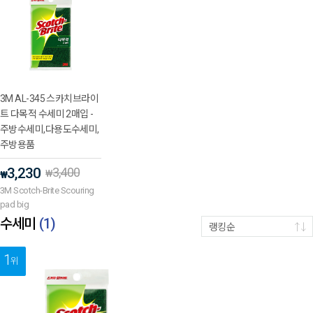
3M AL-345 스카치브라이
트 다목적 수세미 2매입 -
주방수세미,다용도수세미,
주방용품
3,230
3,400
₩
₩
3M Scotch-Brite Scouring
pad big
수세미
(
1
)
랭킹순
1
위