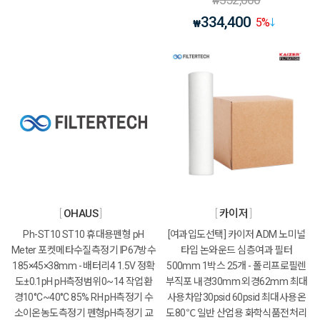
₩
334,400
5
%
₩
OHAUS
카이저
Ph-ST10 ST10 휴대용펜형 pH
[여과입도선택] 카이저 ADM 노미널
Meter 포켓메타수질측정기 IP67방수
타입 논와운드 심층여과 필터
185×45×38mm - 배터리4 1.5V 정확
500mm 1박스 25개 - 폴리프로필렌
도±0.1pH pH측정범위0~14 작업환
부직포 내경30mm 외경62mm 최대
경10°C~40°C 85% RH pH측정기 수
사용차압30psid 60psid 최대사용온
소이온농도측정기 펜형pH측정기 교
도80℃ 일반 산업용 화학식품전처리