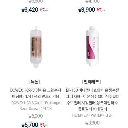
3,600
4,100
₩
₩
3,420
3,900
5
%
5
%
₩
₩
듀폰
필터테크
DOWEX HCR-S 양이온 교환수지
BF-150 비데필터 호환 이온정수필
피팅형 - 1/4:1/4 라면조리기용
터 나사형 - 이온정수필터 정수필터
DOWEX HCR-S Cation Exchange
수도필터 샤워필터 싱크대필터 수
Resin Screw - 1/4:1/4
돗물필터 비데필터
6,000
FILTERTECH WATER FILTER
₩
3,300
₩
5,700
5
%
₩