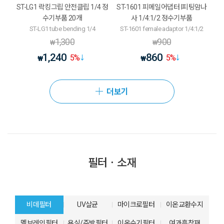
ST-LG1 락킹그립 안전클립 1/4 정
ST-1601 피메일어댑터 I피팅암나
수기부품 20개
사 1/4:1/2 정수기부품
ST-LG1 tube bending 1/4
ST-1601 female adaptor 1/4:1/2
1,300
900
₩
₩
1,240
860
5
%
5
%
₩
₩
더보기
필터ㆍ소재
비데필터
UV살균
마이크로필터
이온교환수지
멤브레인필터
욕실/주방필터
이온수기필터
여과흡착재