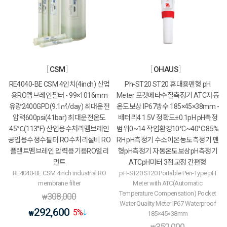
CSM
OHAUS
RE4040-BE CSM 4인치(4inch) 산업
Ph-ST20 ST20 휴대용펜형 pH
용RO멤브레인필터 - 99×1016mm
Meter 포켓메타수질측정기 ATC자동
유량2400GPD(9.1㎥/day) 최대운전
온도보상 IP67방수 185×45×38mm -
압력600psi(41bar) 최대운전온도
배터리4 1.5V 정확도±0.1pH pH측정
45℃(113°F) 산업용수처리멤브레인
범위0~14 작업환경10°C~40°C 85%
공업용수정수필터 RO수처리설비 RO
RH pH측정기 수소이온농도측정기 펜
플랜트멤브레인 압력용기용RO엘리
형pH측정기 자동온도보상pH측정기
먼트
ATCpH미터 3점교정 간편형
RE4040-BE CSM 4inch industrial RO
pH-ST20 ST20 Portable Pen-Type pH
membrane filter
Meter with ATC(Automatic
Temperature Compensation) Pocket
308,000
₩
Water Quality Meter IP67 Waterproof
292,600
5
%
₩
185×45×38mm
352,000