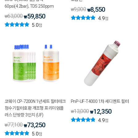
60psi(4.2bar), TDS 250ppm
9,000
8,550
₩
₩
63,000
59,850
₩
₩
4.9
점
5.0
점
코웨이 CP-7200N 1년세트 필터테크
PnP-UF-T4000 1차 세디멘트 필터
정수기필터호환 개조형 프리미엄플
13,000
12,350
₩
₩
러스 단방향 3인치 (UF)
4.9
점
77,100
73,250
₩
₩
5.0
점