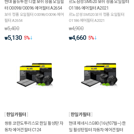
현대 올뉴투싼 디젤 보쉬 정품 오일필
르노삼성 SM520 보쉬 정품 오일필터
터 O0098/O0096 에어필터 A2654
O1186 에어필터 A2021
보쉬 정품 오일필터 O0098/O0096 에어
르노삼성 SM520 보쉬 정품 오일필터
필터 A2654
O1186 에어필터 A2021
5,400
4,900
₩
₩
5,130
4,660
5
%
5
%
₩
₩
한일카필터
한일카필터
쌍용 코란도투리스모 한일 활성탄 자
현대 제네시스G80 (16년07월~) 한
동차 에어컨필터 C124
일 활성탄필터 자동차 에어컨필터