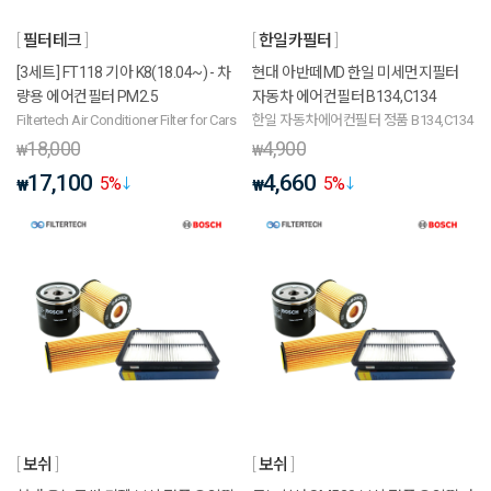
필터테크
한일카필터
[3세트] FT118 기아 K8(18.04~) - 차
현대 아반떼MD 한일 미세먼지필터
량용 에어컨필터 PM2.5
자동차 에어컨필터 B134,C134
Filtertech Air Conditioner Filter for Cars
한일 자동차에어컨필터 정품 B134,C134
18,000
4,900
₩
₩
17,100
4,660
5
%
5
%
₩
₩
보쉬
보쉬