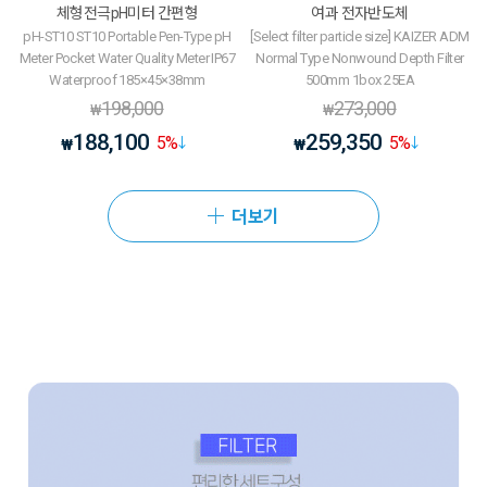
체형전극pH미터 간편형
여과 전자반도체
pH-ST10 ST10 Portable Pen-Type pH
[Select filter particle size] KAIZER ADM
Meter Pocket Water Quality Meter IP67
Normal Type Nonwound Depth Filter
Waterproof 185×45×38mm
500mm 1box 25EA
198,000
273,000
₩
₩
188,100
259,350
5
%
5
%
₩
₩
더보기