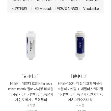
시린지필터
EDI Moudule
여과/흡착/중화
Vesda filter
필터테크
필터테크
FT-BF 비데필터 호환 Filtertech
FT-BF-150 비데필터 호환 이온정
micro matrix 필터 나사형-비데필
수필터 나사형-비데필터,샤워기필
터,샤워기필터,세면대필터,녹물제
터,세면대필터,녹물제거,먼지제거,
거,먼지제거,반투명필터
이온교환수지내장
나사형
나사형