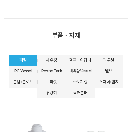
부품ㆍ자재
피팅
하우징
펌프ㆍ아답터
파우셋
RO Vessel
Resine Tank
대유량Vessel
밸브
볼탑/플로트
브라켓
수도가랑
스패너/렌치
유량계
퀵커플러