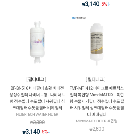
3,140
5
%
₩
필터테크
필터테크
BF-BN516 비데필터 호환 비데전
FMF-MF1412 마이크로 매트릭스
용정수필터 나비너트형 - 나비너트
필터 복합형 MicroMATRIX - 복합
형 정수필터 수도필터 샤워필터 싱
형 녹물제거필터 정수필터 수도필
크대필터 수돗물필터 비데필터
터 샤워필터 싱크대필터 수돗물필
FILTERTECH WATER FILTER
터 비데필터
MicroMATIX FILTER 복합형
3,300
₩
2,800
₩
3,140
5
%
₩