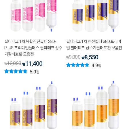
필터테크 1차 복합침전필터 SED-
필터테크 1차 침전필터 SED 프리미
PLUS 프리미엄플러스 필터테크 정수
엄 필터테크 정수기필터호환 모음전
기필터호환 모음전
9,000
8,550
₩
₩
12,000
11,400
₩
₩
4.9
점
5.0
점