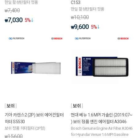
한일 활성탄필터 정품
C153
한일 활성탄필터 정품
7,400
₩
10,100
₩
7,030
5
%
₩
9,600
5
%
₩
보쉬
보쉬
기아 카렌스2 (2P) 보쉬 에어컨필터
현대 베뉴 1.6 MPI 가솔린 (2019.07~
히터 S5530
) 보쉬 정품 엔진 에어필터 A3046
보쉬 정품 히터필터 (2P형)
Bosch Genuine Engine Air Filter A3046
for Hyundai Venue 1.6 MPI Gasoline
15,600
₩