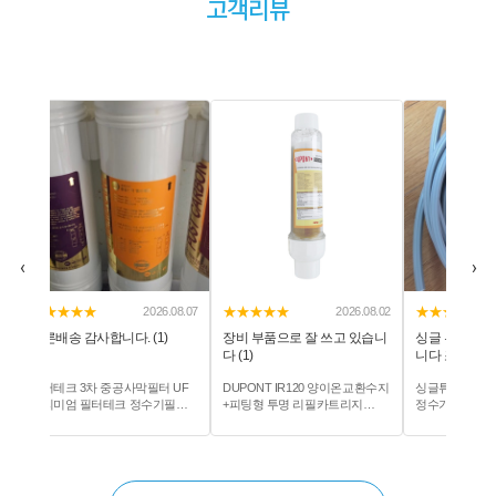
고객리뷰
‹
›
★★★★★
★★★★★
★★★★★
2026.08.07
2026.08.02
빠른배송 감사합니다. (1)
장비 부품으로 잘 쓰고 있습니
싱글 튜빙 견고하고 
다 (1)
니다 조립도 직관적으로
필터테크 3차 중공사막필터 UF
DUPONT IR120 양이온교환수지
싱글튜빙 1라인 ST-SG-1
프리미엄 필터테크 정수기필터
+피팅형 투명 리필카트리지
정수기호스 모음전
호환 모음전
300mm