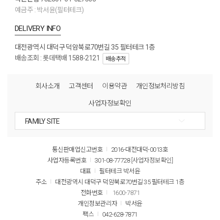
예금주 : 박서윤(필터테크)
DELIVERY INFO
대전광역시 대덕구 덕암북로70번길 35 필터테크 1층
배송조회 : 롯데택배 1588-2121
배송추적
회사소개
고객센터
이용약관
개인정보처리방침
사업자정보확인
통신판매업신고번호
2016-대전대덕-0013호
사업자등록번호
301-08-77728
[사업자정보확인]
대표
필터테크 박서윤
주소
대전광역시 대덕구 덕암북로70번길 35 필터테크 1층
전화번호
1600-7871
개인정보관리자
박서윤
팩스
042-628-7871