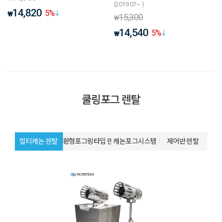
(2019.07~ )
14,820
5
%
₩
15,300
₩
14,540
5
%
₩
쿨링포그 렌탈
멀티캐논 렌탈
환형포그링타입 렌탈
캐논포그시스템
제어반 렌탈