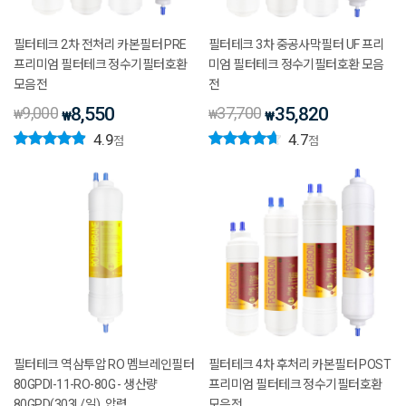
필터테크 2차 전처리 카본필터 PRE
필터테크 3차 중공사막필터 UF 프리
프리미엄 필터테크 정수기필터호환
미엄 필터테크 정수기필터호환 모음
모음전
전
9,000
8,550
37,700
35,820
₩
₩
₩
₩
4.9
4.7
점
점
필터테크 역삼투압 RO 멤브레인필터
필터테크 4차 후처리 카본필터 POST
80GPDI-11-RO-80G - 생산량
프리미엄 필터테크 정수기필터호환
80GPD(303L/일), 압력
모음전