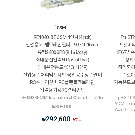
CSM
RE4040-BE CSM 4인치(4inch)
Ph-ST
산업용RO멤브레인필터 - 99×1016mm
포켓메타
유량2400GPD(9.1㎥/day)
IP67방수 
최대운전압력600psi(41bar)
정확도
최대운전온도45℃(113°F)
작업환경1
산업용수처리멤브레인 공업용수정수필터
수소이
RO수처리설비 RO플랜트멤브레인
자동온도보상
압력용기용RO엘리먼트
RE4040-BE CSM 4inch industrial RO membrane filter
pH-ST20 S
ATC(Automat
308,000
₩
Water Quali
292,600
₩
5
%