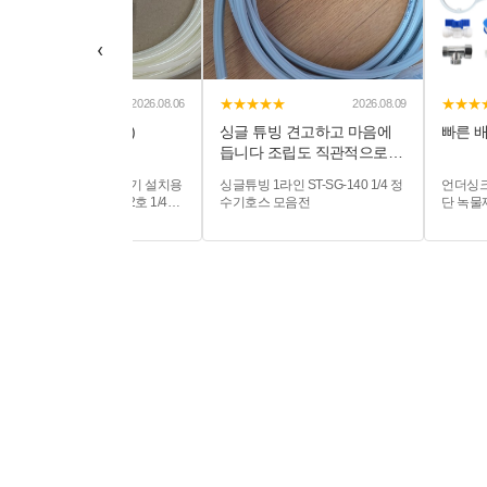
‹
★★★★★
★★★★★
★★★
2026.08.06
2026.08.09
잘 받았습니다~~~ (1)
싱글 튜빙 견고하고 마음에
빠른 배
듭니다 조립도 직관적으로
쉬...
FT-DIY42 막힘없는 실외기 설치용
싱글튜빙 1라인 ST-SG-140 1/4 정
언더싱크
스프레이노즐 DIY세트42호 1/4구
수기호스 모음전
단 녹물
성 - 실외기온도저감 폭염화재예
6호
방 에어컨냉방효율상승 폭염저감
시스템