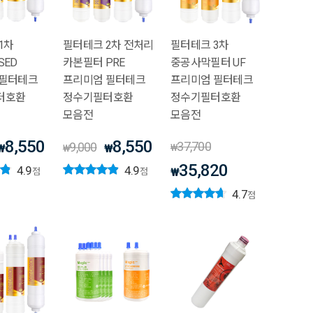
1차
필터테크 2차 전처리
필터테크 3차
SED
카본필터 PRE
중공사막필터 UF
 필터테크
프리미엄 필터테크
프리미엄 필터테크
터호환
정수기필터호환
정수기필터호환
모음전
모음전
8,550
8,550
37,700
9,000
₩
₩
₩
₩
35,820
4.9
4.9
₩
점
점
4.7
점