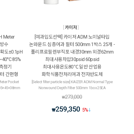
카이저
 Meter
[여과입도선택] 카이저 ADM 노미널타입
7방수
논와운드 심층여과 필터 500mm 1박스 25개 -
정확도±0.1pH
폴리프로필렌부직포 내경30mm 외경62mm
40°C 85%
최대사용차압30psid 60psid
도측정기
최대사용온도80℃ 일반 산업용
터 간편형
화학식품전처리여과 전자반도체
eter Pocket
[Select filter particle size] KAIZER ADM Normal Type
 185×45×38mm
Nonwound Depth Filter 500mm 1box 25EA
273,000
₩
259,350
₩
5
%