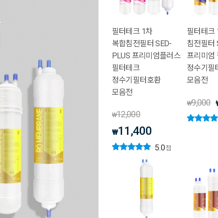
필터테크 1차
필터테크 
복합침전필터 SED-
침전필터 
PLUS 프리미엄플러스
프리미엄
필터테크
정수기필
정수기필터호환
모음전
모음전
9,000
₩
12,000
₩
11,400
₩
5.0
점