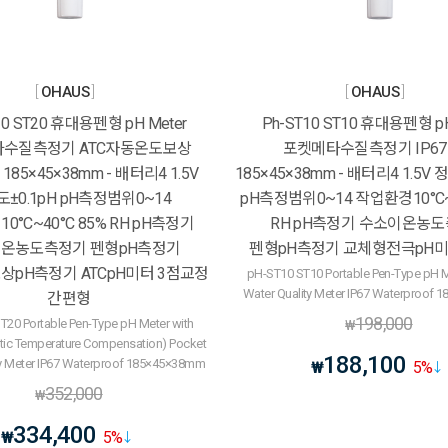
OHAUS
OHAUS
20 ST20 휴대용펜형 pH Meter
Ph-ST10 ST10 휴대용펜형 pH
수질측정기 ATC자동온도보상
포켓메타수질측정기 IP6
185×45×38mm - 배터리4 1.5V
185×45×38mm - 배터리4 1.5V 
±0.1pH pH측정범위0~14
pH측정범위0~14 작업환경10°C~
0°C~40°C 85% RH pH측정기
RH pH측정기 수소이온농
온농도측정기 펜형pH측정기
펜형pH측정기 교체형전극pH미
pH측정기 ATCpH미터 3점교정
pH-ST10 ST10 Portable Pen-Type pH M
Water Quality Meter IP67 Waterproof
간편형
198,000
T20 Portable Pen-Type pH Meter with
₩
ic Temperature Compensation) Pocket
188,100
ty Meter IP67 Waterproof 185×45×38mm
₩
5
%
352,000
₩
334,400
₩
5
%