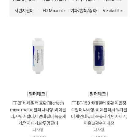
시린지필터
EDI Moudule
여과/흡착/중화
Vesda filter
필터테크
필터테크
FT-BF 비데필터 호환 Filtertech
FT-BF-150 비데필터 호환 이온정
micro matrix 필터 나사형-비데필
수필터 나사형-비데필터,샤워기필
터,샤워기필터,세면대필터,녹물제
터,세면대필터,녹물제거,먼지제거,
거,먼지제거,반투명필터
이온교환수지내장
나사형
나사형