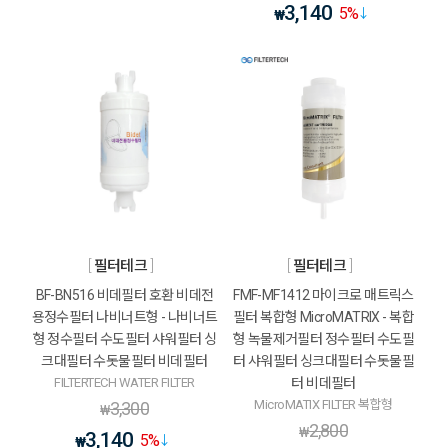
3,140
5
%
₩
필터테크
필터테크
BF-BN516 비데필터 호환 비데전
FMF-MF1412 마이크로 매트릭스
용정수필터 나비너트형 - 나비너트
필터 복합형 MicroMATRIX - 복합
형 정수필터 수도필터 샤워필터 싱
형 녹물제거필터 정수필터 수도필
크대필터 수돗물필터 비데필터
터 샤워필터 싱크대필터 수돗물필
FILTERTECH WATER FILTER
터 비데필터
MicroMATIX FILTER 복합형
3,300
₩
2,800
₩
3,140
5
%
₩