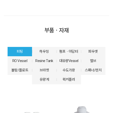
부품ㆍ자재
피팅
하우징
펌프ㆍ아답터
파우셋
RO Vessel
Resine Tank
대유량Vessel
밸브
볼탑/플로트
브라켓
수도가랑
스패너/렌치
유량계
퀵커플러