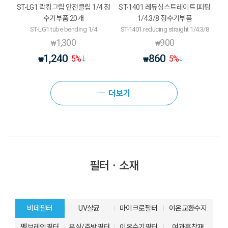
ST-LG1 락킹그립 안전클립 1/4 정
ST-1401 레듀싱스트레이트 I피팅
수기부품 20개
1/4:3/8 정수기부품
ST-LG1 tube bending 1/4
ST-1401 reducing straight 1/4:3/8
1,300
900
₩
₩
1,240
860
5
%
5
%
₩
₩
더보기
필터ㆍ소재
비데필터
UV살균
마이크로필터
이온교환수지
멤브레인필터
욕실/주방필터
이온수기필터
여과흡착재