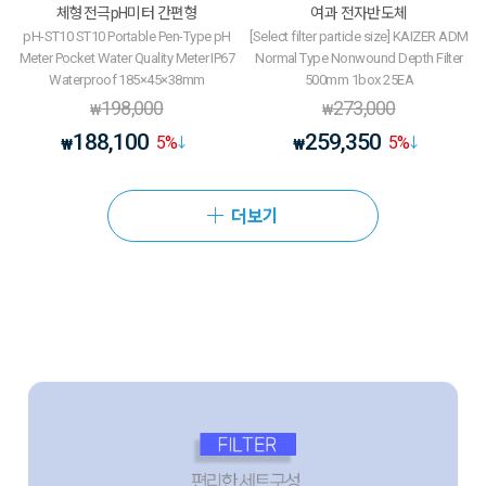
체형전극pH미터 간편형
여과 전자반도체
pH-ST10 ST10 Portable Pen-Type pH
[Select filter particle size] KAIZER ADM
Meter Pocket Water Quality Meter IP67
Normal Type Nonwound Depth Filter
Waterproof 185×45×38mm
500mm 1box 25EA
198,000
273,000
₩
₩
188,100
259,350
5
%
5
%
₩
₩
더보기