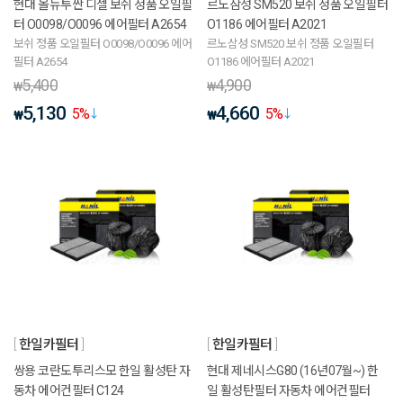
현대 올뉴투싼 디젤 보쉬 정품 오일필
르노삼성 SM520 보쉬 정품 오일필터
터 O0098/O0096 에어필터 A2654
O1186 에어필터 A2021
보쉬 정품 오일필터 O0098/O0096 에어
르노삼성 SM520 보쉬 정품 오일필터
필터 A2654
O1186 에어필터 A2021
5,400
4,900
₩
₩
5,130
4,660
5
%
5
%
₩
₩
한일카필터
한일카필터
쌍용 코란도투리스모 한일 활성탄 자
현대 제네시스G80 (16년07월~) 한
동차 에어컨필터 C124
일 활성탄필터 자동차 에어컨필터