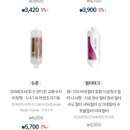
3,600
4,100
₩
₩
3,420
3,900
5
%
5
%
₩
₩
듀폰
필터테크
DOWEX HCR-S 양이온 교환수지
BF-150 비데필터 호환 이온정수필
피팅형 - 1/4:1/4 라면조리기용
터 나사형 - 이온정수필터 정수필터
DOWEX HCR-S Cation Exchange
수도필터 샤워필터 싱크대필터 수
Resin Screw - 1/4:1/4
돗물필터 비데필터
6,000
FILTERTECH WATER FILTER
₩
3,300
₩
5,700
5
%
₩