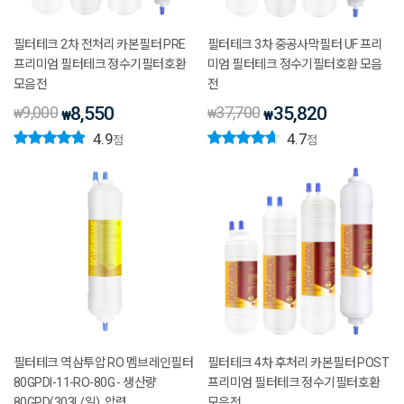
필터테크 2차 전처리 카본필터 PRE
필터테크 3차 중공사막필터 UF 프리
프리미엄 필터테크 정수기필터호환
미엄 필터테크 정수기필터호환 모음
모음전
전
9,000
8,550
37,700
35,820
₩
₩
₩
₩
4.9
4.7
점
점
필터테크 역삼투압 RO 멤브레인필터
필터테크 4차 후처리 카본필터 POST
80GPDI-11-RO-80G - 생산량
프리미엄 필터테크 정수기필터호환
80GPD(303L/일), 압력
모음전