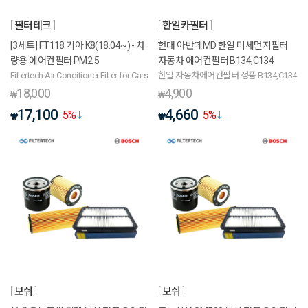
필터테크
한일카필터
[3세트] FT118 기아 K8(18.04~) - 차
현대 아반떼MD 한일 미세먼지필터
량용 에어컨필터 PM2.5
자동차 에어컨필터 B134,C134
Filtertech Air Conditioner Filter for Cars
한일 자동차에어컨필터 정품 B134,C134
18,000
4,900
₩
₩
17,100
4,660
5
%
5
%
₩
₩
보쉬
보쉬