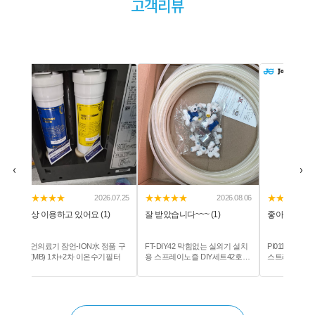
고객리뷰
‹
›
★★★★★
★★★★★
★★★★★
2026.08.06
2026.07.23
잘 받았습니다~~~ (1)
좋아요 잘 쓰고 있어요 (1)
빠른 배송 감사합니
FT-DIY42 막힘없는 실외기 설치
PI011223S 존게스트 I피팅숫나사
하우징용 각링(2
용 스프레이노즐 DIY세트42호
스트레이트어댑터 3/8:3/8NPTF
필터 고정용 패킹
1/4구성 - 실외기온도저감 폭염화
회색 아세탈 PI 피팅 정수기부품
고무바킹/가스켓/
재예방 에어컨냉방효율상승 폭
10pcs/pack
께5mm
염저감시스템