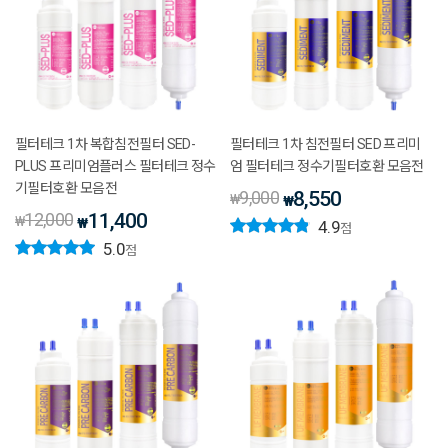
필터테크 1차 복합침전필터 SED-
필터테크 1차 침전필터 SED 프리미
PLUS 프리미엄플러스 필터테크 정수
엄 필터테크 정수기필터호환 모음전
기필터호환 모음전
9,000
8,550
₩
₩
12,000
11,400
₩
₩
4.9
점
5.0
점