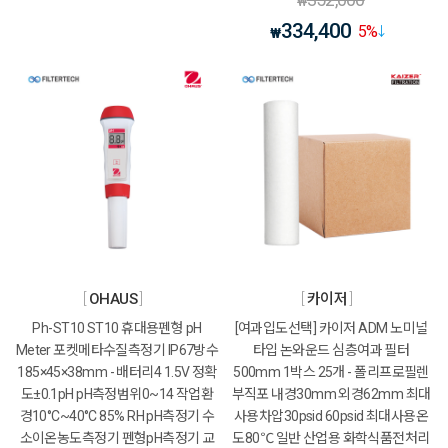
₩
334,400
5
%
₩
OHAUS
카이저
Ph-ST10 ST10 휴대용펜형 pH
[여과입도선택] 카이저 ADM 노미널
Meter 포켓메타수질측정기 IP67방수
타입 논와운드 심층여과 필터
185×45×38mm - 배터리4 1.5V 정확
500mm 1박스 25개 - 폴리프로필렌
도±0.1pH pH측정범위0~14 작업환
부직포 내경30mm 외경62mm 최대
경10°C~40°C 85% RH pH측정기 수
사용차압30psid 60psid 최대사용온
소이온농도측정기 펜형pH측정기 교
도80℃ 일반 산업용 화학식품전처리