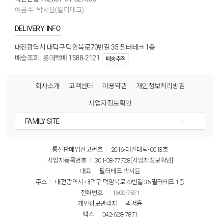
예금주 : 박서윤(필터테크)
DELIVERY INFO
대전광역시 대덕구 덕암북로70번길 35 필터테크 1층
배송조회 : 롯데택배 1588-2121
배송추적
회사소개
고객센터
이용약관
개인정보처리방침
사업자정보확인
통신판매업신고번호
2016-대전대덕-0013호
사업자등록번호
301-08-77728
[사업자정보확인]
대표
필터테크 박서윤
주소
대전광역시 대덕구 덕암북로70번길 35 필터테크 1층
전화번호
1600-7871
개인정보관리자
박서윤
팩스
042-628-7871