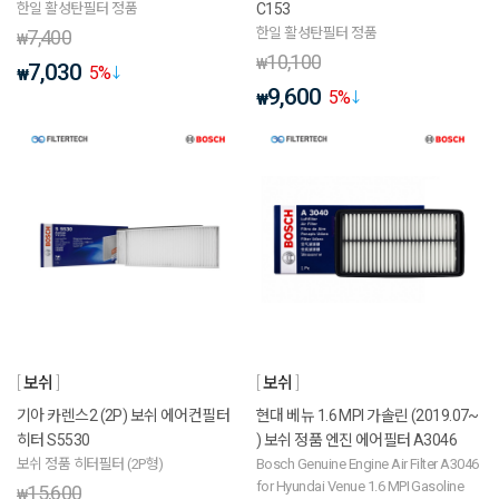
한일 활성탄필터 정품
C153
한일 활성탄필터 정품
7,400
₩
10,100
₩
7,030
5
%
₩
9,600
5
%
₩
보쉬
보쉬
기아 카렌스2 (2P) 보쉬 에어컨필터
현대 베뉴 1.6 MPI 가솔린 (2019.07~
히터 S5530
) 보쉬 정품 엔진 에어필터 A3046
보쉬 정품 히터필터 (2P형)
Bosch Genuine Engine Air Filter A3046
for Hyundai Venue 1.6 MPI Gasoline
15,600
₩