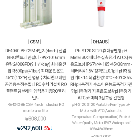
CSM
OHAUS
RE4040-BE CSM 4인치(4inch) 산업
Ph-ST20 ST20 휴대용펜형 pH
용RO멤브레인필터 - 99×1016mm
Meter 포켓메타수질측정기 ATC자동
유량2400GPD(9.1㎥/day) 최대운전
온도보상 IP67방수 185×45×38mm -
압력600psi(41bar) 최대운전온도
배터리4 1.5V 정확도±0.1pH pH측정
45℃(113°F) 산업용수처리멤브레인
범위0~14 작업환경10°C~40°C 85%
공업용수정수필터 RO수처리설비 RO
RH pH측정기 수소이온농도측정기 펜
플랜트멤브레인 압력용기용RO엘리
형pH측정기 자동온도보상pH측정기
먼트
ATCpH미터 3점교정 간편형
RE4040-BE CSM 4inch industrial RO
pH-ST20 ST20 Portable Pen-Type pH
membrane filter
Meter with ATC(Automatic
Temperature Compensation) Pocket
308,000
₩
Water Quality Meter IP67 Waterproof
292,600
5
%
₩
185×45×38mm
352,000