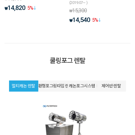
(2019.07~ )
14,820
5
%
₩
15,300
₩
14,540
5
%
₩
쿨링포그 렌탈
멀티캐논 렌탈
환형포그링타입 렌탈
캐논포그시스템
제어반 렌탈