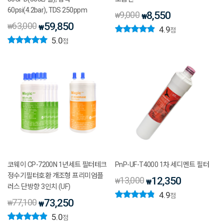
60psi(4.2bar), TDS 250ppm
9,000
8,550
₩
₩
63,000
59,850
₩
₩
4.9
점
5.0
점
코웨이 CP-7200N 1년세트 필터테크
PnP-UF-T4000 1차 세디멘트 필터
정수기필터호환 개조형 프리미엄플
13,000
12,350
₩
₩
러스 단방향 3인치 (UF)
4.9
점
77,100
73,250
₩
₩
5.0
점