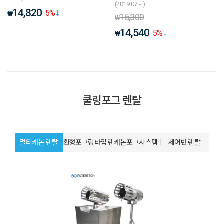
(2019.07~ )
14,820
5
%
₩
15,300
₩
14,540
5
%
₩
쿨링포그 렌탈
멀티캐논 렌탈
환형포그링타입 렌탈
캐논포그시스템
제어반 렌탈