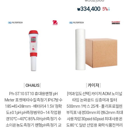
₩
334,400
5
%
₩
OHAUS
카이저
Ph-ST10 ST10 휴대용펜형 pH
[여과입도선택] 카이저 ADM 노미널
Meter 포켓메타수질측정기 IP67방수
타입 논와운드 심층여과 필터
185×45×38mm - 배터리4 1.5V 정확
500mm 1박스 25개 - 폴리프로필렌
도±0.1pH pH측정범위0~14 작업환
부직포 내경30mm 외경62mm 최대
경10°C~40°C 85% RH pH측정기 수
사용차압30psid 60psid 최대사용온
소이온농도측정기 펜형pH측정기 교
도80℃ 일반 산업용 화학식품전처리