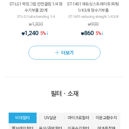
ST-LG1 락킹그립 안전클립 1/4 정
ST-1401 레듀싱스트레이트 I피팅
수기부품 20개
1/4:3/8 정수기부품
ST-LG1 tube bending 1/4
ST-1401 reducing straight 1/4:3/8
1,300
900
₩
₩
1,240
860
5
%
5
%
₩
₩
더보기
필터ㆍ소재
비데필터
UV살균
마이크로필터
이온교환수지
멤브레인필터
욕실/주방필터
이온수기필터
여과흡착재