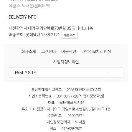
예금주 : 박서윤(필터테크)
DELIVERY INFO
대전광역시 대덕구 덕암북로70번길 35 필터테크 1층
배송조회 : 롯데택배 1588-2121
배송추적
회사소개
고객센터
이용약관
개인정보처리방침
사업자정보확인
통신판매업신고번호
2016-대전대덕-0013호
사업자등록번호
301-08-77728
[사업자정보확인]
대표
필터테크 박서윤
주소
대전광역시 대덕구 덕암북로70번길 35 필터테크 1층
전화번호
1600-7871
개인정보관리자
박서윤
팩스
042-628-7871