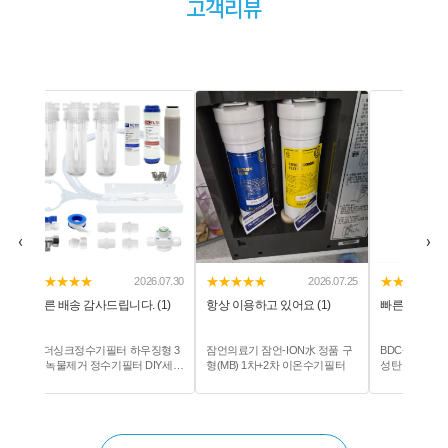
고객리뷰
‹
›
★★★★★
★★★★★
★★★★★
0
2026.07.25
2026.07.20
항상 이용하고 있어요 (1)
빠른 배송 감사합니다. (1)
빠른 배송 감사합
3
잠언의료기 잠언-ION水 정품 구
BDC-250 유기물 제거용 BDC 활
WD-250-5 산
트
형(MB) 1차+2차 이온수기필터
성탄 필터 250mm
드 필터 (실필터)