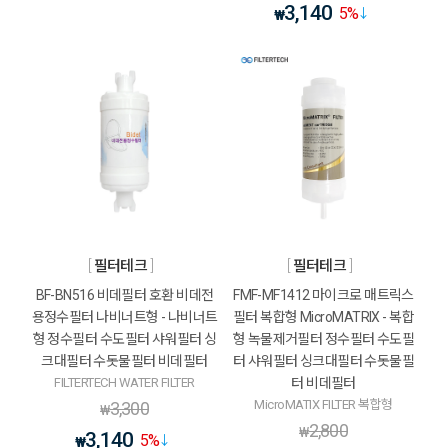
3,140
5
%
₩
필터테크
필터테크
BF-BN516 비데필터 호환 비데전
FMF-MF1412 마이크로 매트릭스
용정수필터 나비너트형 - 나비너트
필터 복합형 MicroMATRIX - 복합
형 정수필터 수도필터 샤워필터 싱
형 녹물제거필터 정수필터 수도필
크대필터 수돗물필터 비데필터
터 샤워필터 싱크대필터 수돗물필
FILTERTECH WATER FILTER
터 비데필터
MicroMATIX FILTER 복합형
3,300
₩
2,800
₩
3,140
5
%
₩