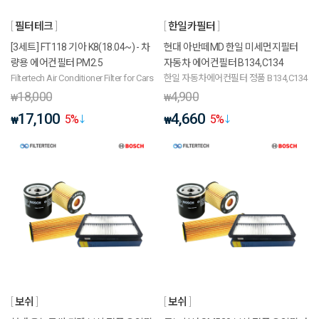
필터테크
한일카필터
[3세트] FT118 기아 K8(18.04~) - 차
현대 아반떼MD 한일 미세먼지필터
량용 에어컨필터 PM2.5
자동차 에어컨필터 B134,C134
Filtertech Air Conditioner Filter for Cars
한일 자동차에어컨필터 정품 B134,C134
18,000
4,900
₩
₩
17,100
4,660
5
%
5
%
₩
₩
보쉬
보쉬