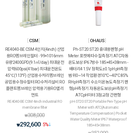
CSM
OHAUS
RE4040-BE CSM 4인치(4inch) 산업
Ph-ST20 ST20 휴대용펜형 pH
용RO멤브레인필터 - 99×1016mm
Meter 포켓메타수질측정기 ATC자동
유량2400GPD(9.1㎥/day) 최대운전
온도보상 IP67방수 185×45×38mm -
압력600psi(41bar) 최대운전온도
배터리4 1.5V 정확도±0.1pH pH측정
45℃(113°F) 산업용수처리멤브레인
범위0~14 작업환경10°C~40°C 85%
공업용수정수필터 RO수처리설비 RO
RH pH측정기 수소이온농도측정기 펜
플랜트멤브레인 압력용기용RO엘리
형pH측정기 자동온도보상pH측정기
먼트
ATCpH미터 3점교정 간편형
RE4040-BE CSM 4inch industrial RO
pH-ST20 ST20 Portable Pen-Type pH
membrane filter
Meter with ATC(Automatic
Temperature Compensation) Pocket
308,000
₩
Water Quality Meter IP67 Waterproof
292,600
5
%
₩
185×45×38mm
352,000