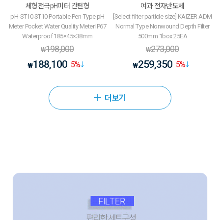
체형전극pH미터 간편형
여과 전자반도체
pH-ST10 ST10 Portable Pen-Type pH
[Select filter particle size] KAIZER ADM
Meter Pocket Water Quality Meter IP67
Normal Type Nonwound Depth Filter
Waterproof 185×45×38mm
500mm 1box 25EA
198,000
273,000
₩
₩
188,100
259,350
5
%
5
%
₩
₩
더보기