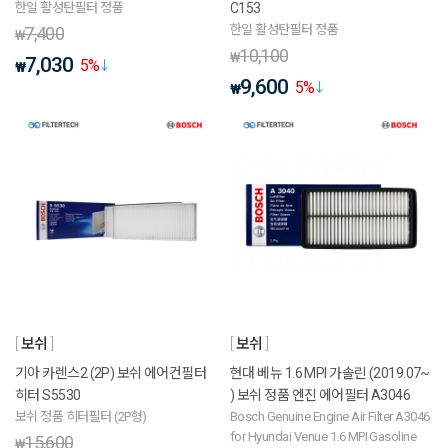
한일 활성탄필터 정품
C153
한일 활성탄필터 정품
7,400
₩
10,100
₩
7,030
5
%
₩
9,600
5
%
₩
보쉬
보쉬
기아 카렌스2 (2P) 보쉬 에어컨필터
현대 베뉴 1.6 MPI 가솔린 (2019.07~
히터 S5530
) 보쉬 정품 엔진 에어필터 A3046
보쉬 정품 히터필터 (2P형)
Bosch Genuine Engine Air Filter A3046
for Hyundai Venue 1.6 MPI Gasoline
15,600
₩