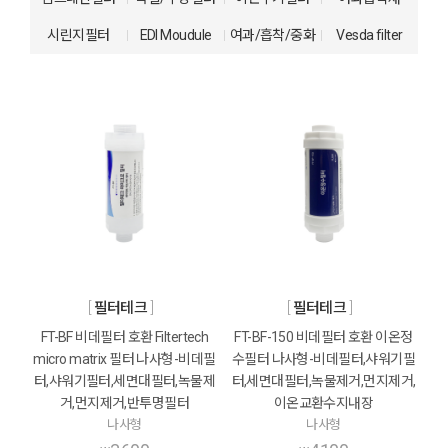
시린지필터
EDI Moudule
여과/흡착/중화
Vesda filter
필터테크
필터테크
FT-BF 비데필터 호환 Filtertech
FT-BF-150 비데필터 호환 이온정
micro matrix 필터 나사형-비데필
수필터 나사형-비데필터,샤워기필
터,샤워기필터,세면대필터,녹물제
터,세면대필터,녹물제거,먼지제거,
거,먼지제거,반투명필터
이온교환수지내장
나사형
나사형