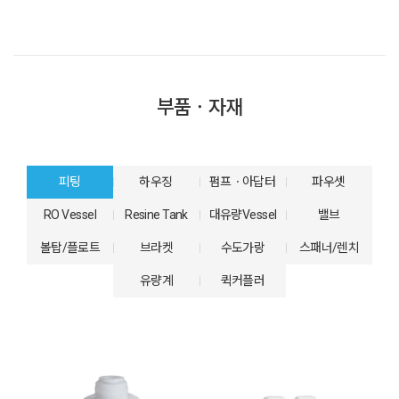
부품ㆍ자재
피팅
하우징
펌프ㆍ아답터
파우셋
RO Vessel
Resine Tank
대유량Vessel
밸브
볼탑/플로트
브라켓
수도가랑
스패너/렌치
유량계
퀵커플러