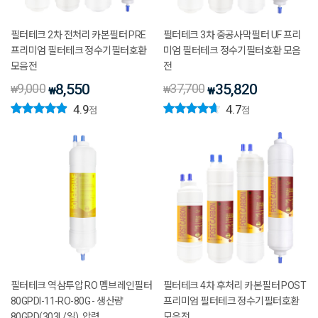
필터테크 2차 전처리 카본필터 PRE
필터테크 3차 중공사막필터 UF 프리
프리미엄 필터테크 정수기필터호환
미엄 필터테크 정수기필터호환 모음
모음전
전
9,000
8,550
37,700
35,820
₩
₩
₩
₩
4.9
4.7
점
점
필터테크 역삼투압 RO 멤브레인필터
필터테크 4차 후처리 카본필터 POST
80GPDI-11-RO-80G - 생산량
프리미엄 필터테크 정수기필터호환
80GPD(303L/일), 압력
모음전