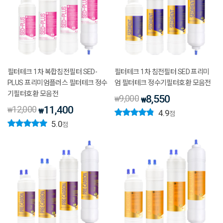
필터테크 1차 복합침전필터 SED-
필터테크 1차 침전필터 SED 프리미
PLUS 프리미엄플러스 필터테크 정수
엄 필터테크 정수기필터호환 모음전
기필터호환 모음전
9,000
8,550
₩
₩
12,000
11,400
₩
₩
4.9
점
5.0
점