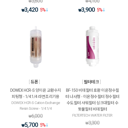
3,600
4,100
₩
₩
3,420
3,900
5
%
5
%
₩
₩
듀폰
필터테크
DOWEX HCR-S 양이온 교환수지
BF-150 비데필터 호환 이온정수필
피팅형 - 1/4:1/4 라면조리기용
터 나사형 - 이온정수필터 정수필터
DOWEX HCR-S Cation Exchange
수도필터 샤워필터 싱크대필터 수
Resin Screw - 1/4:1/4
돗물필터 비데필터
6,000
FILTERTECH WATER FILTER
₩
3,300
₩
5,700
5
%
₩