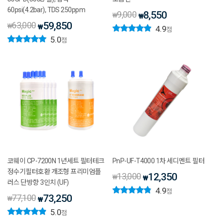
60psi(4.2bar), TDS 250ppm
9,000
8,550
₩
₩
63,000
59,850
₩
₩
4.9
점
5.0
점
코웨이 CP-7200N 1년세트 필터테크
PnP-UF-T4000 1차 세디멘트 필터
정수기필터호환 개조형 프리미엄플
13,000
12,350
₩
₩
러스 단방향 3인치 (UF)
4.9
점
77,100
73,250
₩
₩
5.0
점