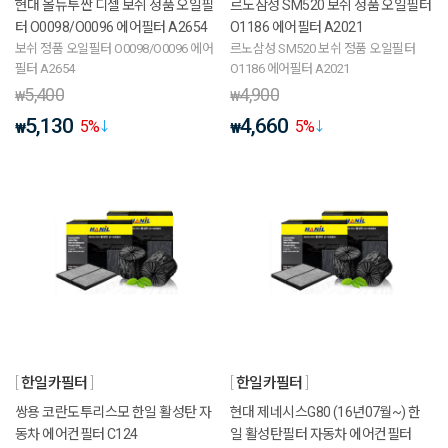
현대 올뉴투싼 디젤 보쉬 정품 오일필
르노삼성 SM520 보쉬 정품 오일필터
터 O0098/O0096 에어필터 A2654
O1186 에어필터 A2021
보쉬 정품 오일필터 O0098/O0096 에어
르노삼성 SM520 보쉬 정품 오일필터
필터 A2654
O1186 에어필터 A2021
5,400
4,900
₩
₩
5,130
4,660
5
%
5
%
₩
₩
한일카필터
한일카필터
쌍용 코란도투리스모 한일 활성탄 자
현대 제네시스G80 (16년07월~) 한
동차 에어컨필터 C124
일 활성탄필터 자동차 에어컨필터