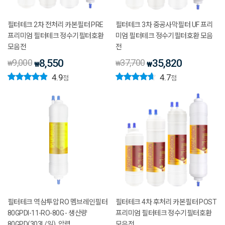
필터테크 2차 전처리 카본필터 PRE
필터테크 3차 중공사막필터 UF 프리
프리미엄 필터테크 정수기필터호환
미엄 필터테크 정수기필터호환 모음
모음전
전
9,000
8,550
37,700
35,820
₩
₩
₩
₩
4.9
4.7
점
점
필터테크 역삼투압 RO 멤브레인필터
필터테크 4차 후처리 카본필터 POST
80GPDI-11-RO-80G - 생산량
프리미엄 필터테크 정수기필터호환
80GPD(303L/일), 압력
모음전