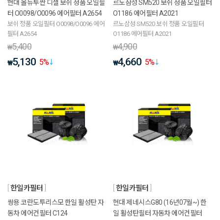
현대 올뉴투싼 디젤 보쉬 정품 오일필
르노삼성 SM520 보쉬 정품 오일필터
터 O0098/O0096 에어필터 A2654
O1186 에어필터 A2021
보쉬 정품 오일필터 O0098/O0096 에어
르노삼성 SM520 보쉬 정품 오일필터
필터 A2654
O1186 에어필터 A2021
5,400
4,900
₩
₩
5,130
4,660
5
%
5
%
₩
₩
한일카필터
한일카필터
쌍용 코란도투리스모 한일 활성탄 자
현대 제네시스G80 (16년07월~) 한
동차 에어컨필터 C124
일 활성탄필터 자동차 에어컨필터