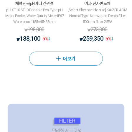
체형전극pH미터 간편형
여과 전자반도체
pH-ST10 ST10 Portable Pen-Type pH
[Select filter particle size] KAIZER ADM
Meter Pocket Water Quality Meter IP67
Normal Type Nonwound Depth Filter
Waterproof 185×45×38mm
500mm 1box 25EA
198,000
273,000
₩
₩
188,100
259,350
5
%
5
%
₩
₩
더보기