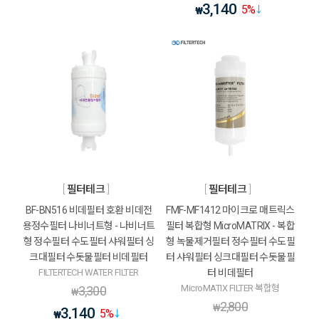
3,140
5
%
₩
필터테크
필터테크
BF-BN516 비데필터 호환 비데전
FMF-MF1412 마이크로 매트릭스
용정수필터 나비너트형 - 나비너트
필터 복합형 MicroMATRIX - 복합
형 정수필터 수도필터 샤워필터 싱
형 녹물제거필터 정수필터 수도필
크대필터 수돗물필터 비데필터
터 샤워필터 싱크대필터 수돗물필
FILTERTECH WATER FILTER
터 비데필터
MicroMATIX FILTER 복합형
3,300
₩
2,800
₩
3,140
5
%
₩