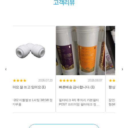
고객리뷰
‹
›
★★★★★
★★★★★
★★★★★
2026.08.07
2026.07.25
빠른배송 감사합니다. (1)
항상 이용하고 있어요 (1)
잘 받았습니다~~~
필터테크 4차 후처리 카본필터
잠언의료기 잠언-ION水 정품 구
FT-DIY42 막
POST 프리미엄 필터테크 정수
형(MB) 1차+2차 이온수기필터
용 스프레이노즐 
기필터호환 모음전
1/4구성 - 실외
재예방 에어컨냉
염저감시스템