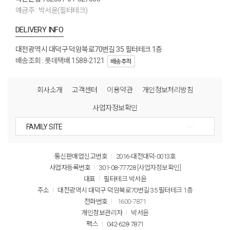
예금주 : 박서윤(필터테크)
DELIVERY INFO
대전광역시 대덕구 덕암북로70번길 35 필터테크 1층
배송조회 : 롯데택배 1588-2121
배송추적
회사소개
고객센터
이용약관
개인정보처리방침
사업자정보확인
통신판매업신고번호
2016-대전대덕-0013호
사업자등록번호
301-08-77728
[사업자정보확인]
대표
필터테크 박서윤
주소
대전광역시 대덕구 덕암북로70번길 35 필터테크 1층
전화번호
1600-7871
개인정보관리자
박서윤
팩스
042-628-7871