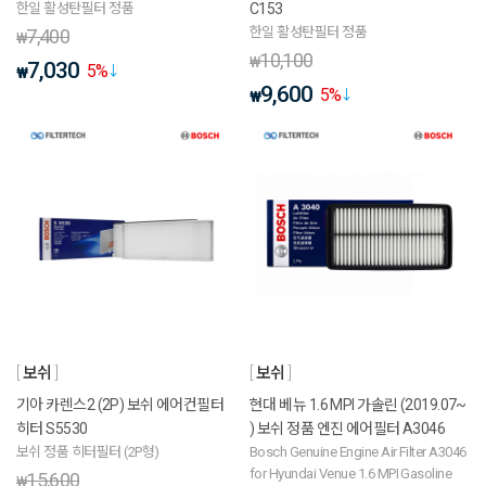
한일 활성탄필터 정품
C153
한일 활성탄필터 정품
7,400
₩
10,100
₩
7,030
5
%
₩
9,600
5
%
₩
보쉬
보쉬
기아 카렌스2 (2P) 보쉬 에어컨필터
현대 베뉴 1.6 MPI 가솔린 (2019.07~
히터 S5530
) 보쉬 정품 엔진 에어필터 A3046
보쉬 정품 히터필터 (2P형)
Bosch Genuine Engine Air Filter A3046
for Hyundai Venue 1.6 MPI Gasoline
15,600
₩