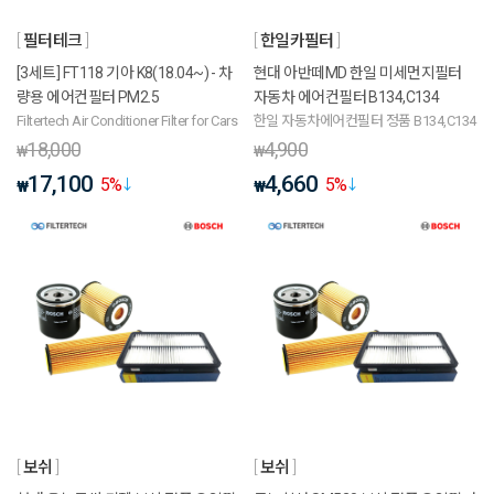
필터테크
한일카필터
[3세트] FT118 기아 K8(18.04~) - 차
현대 아반떼MD 한일 미세먼지필터
량용 에어컨필터 PM2.5
자동차 에어컨필터 B134,C134
Filtertech Air Conditioner Filter for Cars
한일 자동차에어컨필터 정품 B134,C134
18,000
4,900
₩
₩
17,100
4,660
5
%
5
%
₩
₩
보쉬
보쉬