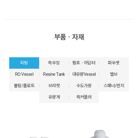
부품ㆍ자재
피팅
하우징
펌프ㆍ아답터
파우셋
RO Vessel
Resine Tank
대유량Vessel
밸브
볼탑/플로트
브라켓
수도가랑
스패너/렌치
유량계
퀵커플러