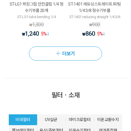
ST-LG1 락킹그립 안전클립 1/4 정
ST-1401 레듀싱스트레이트 I피팅
수기부품 20개
1/4:3/8 정수기부품
ST-LG1 tube bending 1/4
ST-1401 reducing straight 1/4:3/8
1,300
900
₩
₩
1,240
860
5
%
5
%
₩
₩
더보기
필터ㆍ소재
비데필터
UV살균
마이크로필터
이온교환수지
멤브레인필터
욕실/주방필터
이온수기필터
여과흡착재