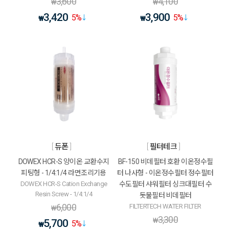
3,600
4,100
₩
₩
3,420
3,900
5
%
5
%
₩
₩
듀폰
필터테크
DOWEX HCR-S 양이온 교환수지
BF-150 비데필터 호환 이온정수필
피팅형 - 1/4:1/4 라면조리기용
터 나사형 - 이온정수필터 정수필터
DOWEX HCR-S Cation Exchange
수도필터 샤워필터 싱크대필터 수
Resin Screw - 1/4:1/4
돗물필터 비데필터
6,000
FILTERTECH WATER FILTER
₩
3,300
₩
5,700
5
%
₩