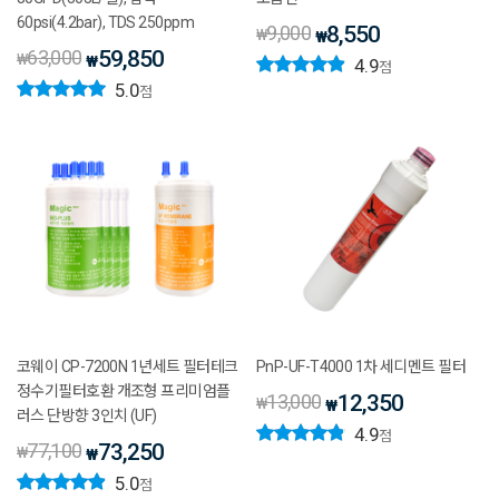
60psi(4.2bar), TDS 250ppm
9,000
8,550
₩
₩
63,000
59,850
₩
₩
4.9
점
5.0
점
코웨이 CP-7200N 1년세트 필터테크
PnP-UF-T4000 1차 세디멘트 필터
정수기필터호환 개조형 프리미엄플
13,000
12,350
₩
₩
러스 단방향 3인치 (UF)
4.9
점
77,100
73,250
₩
₩
5.0
점