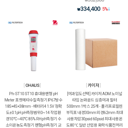
₩
334,400
5
%
₩
OHAUS
카이저
Ph-ST10 ST10 휴대용펜형 pH
[여과입도선택] 카이저 ADM 노미널
Meter 포켓메타수질측정기 IP67방수
타입 논와운드 심층여과 필터
185×45×38mm - 배터리4 1.5V 정확
500mm 1박스 25개 - 폴리프로필렌
도±0.1pH pH측정범위0~14 작업환
부직포 내경30mm 외경62mm 최대
경10°C~40°C 85% RH pH측정기 수
사용차압30psid 60psid 최대사용온
소이온농도측정기 펜형pH측정기 교
도80℃ 일반 산업용 화학식품전처리