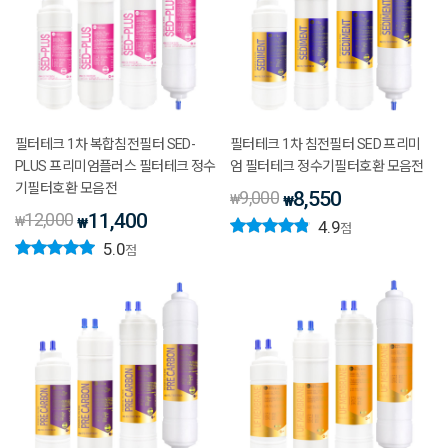
필터테크 1차 복합침전필터 SED-
필터테크 1차 침전필터 SED 프리미
PLUS 프리미엄플러스 필터테크 정수
엄 필터테크 정수기필터호환 모음전
기필터호환 모음전
9,000
8,550
₩
₩
12,000
11,400
₩
₩
4.9
점
5.0
점