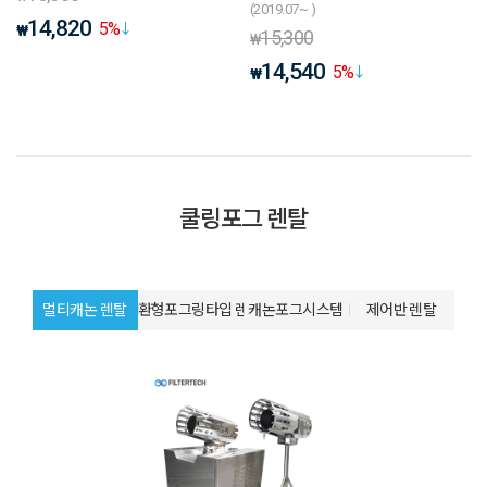
(2019.07~ )
14,820
5
%
₩
15,300
₩
14,540
5
%
₩
쿨링포그 렌탈
멀티캐논 렌탈
환형포그링타입 렌탈
캐논포그시스템
제어반 렌탈