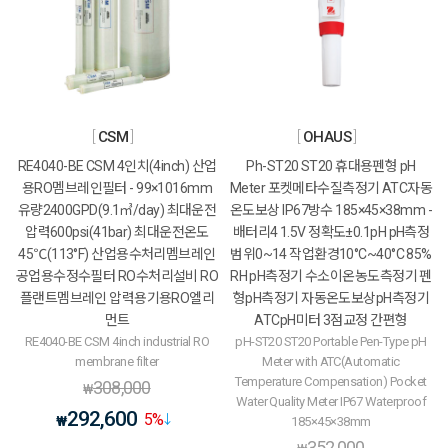
CSM
OHAUS
RE4040-BE CSM 4인치(4inch) 산업
Ph-ST20 ST20 휴대용펜형 pH
용RO멤브레인필터 - 99×1016mm
Meter 포켓메타수질측정기 ATC자동
유량2400GPD(9.1㎥/day) 최대운전
온도보상 IP67방수 185×45×38mm -
압력600psi(41bar) 최대운전온도
배터리4 1.5V 정확도±0.1pH pH측정
45℃(113°F) 산업용수처리멤브레인
범위0~14 작업환경10°C~40°C 85%
공업용수정수필터 RO수처리설비 RO
RH pH측정기 수소이온농도측정기 펜
플랜트멤브레인 압력용기용RO엘리
형pH측정기 자동온도보상pH측정기
먼트
ATCpH미터 3점교정 간편형
RE4040-BE CSM 4inch industrial RO
pH-ST20 ST20 Portable Pen-Type pH
membrane filter
Meter with ATC(Automatic
Temperature Compensation) Pocket
308,000
₩
Water Quality Meter IP67 Waterproof
292,600
5
%
₩
185×45×38mm
352,000