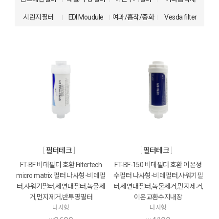
시린지필터
EDI Moudule
여과/흡착/중화
Vesda filter
필터테크
필터테크
FT-BF 비데필터 호환 Filtertech
FT-BF-150 비데필터 호환 이온정
micro matrix 필터 나사형-비데필
수필터 나사형-비데필터,샤워기필
터,샤워기필터,세면대필터,녹물제
터,세면대필터,녹물제거,먼지제거,
거,먼지제거,반투명필터
이온교환수지내장
나사형
나사형