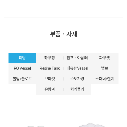
부품ㆍ자재
피팅
하우징
펌프ㆍ아답터
파우셋
RO Vessel
Resine Tank
대유량Vessel
밸브
볼탑/플로트
브라켓
수도가랑
스패너/렌치
유량계
퀵커플러