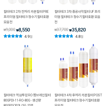
필터테크 2차 전처리 카본필터 PRE
필터테크 3차 중공사막필터 UF 프리
프리미엄 필터테크 정수기필터호환
미엄 필터테크 정수기필터호환 모음
모음전
전
9,000
8,550
37,700
35,820
₩
₩
₩
₩
4.9
4.8
점
점
필터테크 역삼투압 RO 멤브레인필터
필터테크 4차 후처리 카본필터 POST
80GPDI-11-RO-80G - 생산량
프리미엄 필터테크 정수기필터호환
80GPD(303L/일), 압력
모음전