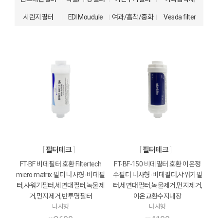
시린지필터
EDI Moudule
여과/흡착/중화
Vesda filter
필터테크
필터테크
FT-BF 비데필터 호환 Filtertech
FT-BF-150 비데필터 호환 이온정
micro matrix 필터 나사형-비데필
수필터 나사형-비데필터,샤워기필
터,샤워기필터,세면대필터,녹물제
터,세면대필터,녹물제거,먼지제거,
거,먼지제거,반투명필터
이온교환수지내장
나사형
나사형