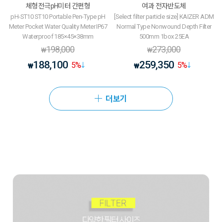
체형전극pH미터 간편형
여과 전자반도체
pH-ST10 ST10 Portable Pen-Type pH
[Select filter particle size] KAIZER ADM
Meter Pocket Water Quality Meter IP67
Normal Type Nonwound Depth Filter
Waterproof 185×45×38mm
500mm 1box 25EA
198,000
273,000
₩
₩
188,100
259,350
5
%
5
%
₩
₩
더보기