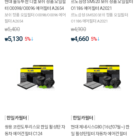
현대 올뉴투싼 디젤 보쉬 정품 오일필
르노삼성 SM520 보쉬 정품 오일필터
터 O0098/O0096 에어필터 A2654
O1186 에어필터 A2021
보쉬 정품 오일필터 O0098/O0096 에어
르노삼성 SM520 보쉬 정품 오일필터
필터 A2654
O1186 에어필터 A2021
5,400
4,900
₩
₩
5,130
4,660
5
%
5
%
₩
₩
한일카필터
한일카필터
쌍용 코란도투리스모 한일 활성탄 자
현대 제네시스G80 (16년07월~) 한
동차 에어컨필터 C124
일 활성탄필터 자동차 에어컨필터