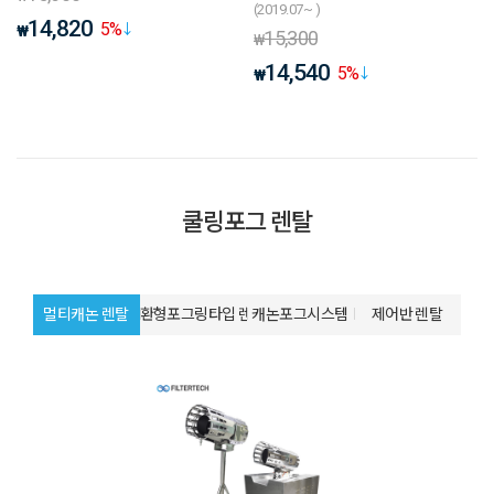
(2019.07~ )
14,820
5
%
₩
15,300
₩
14,540
5
%
₩
쿨링포그 렌탈
멀티캐논 렌탈
환형포그링타입 렌탈
캐논포그시스템
제어반 렌탈