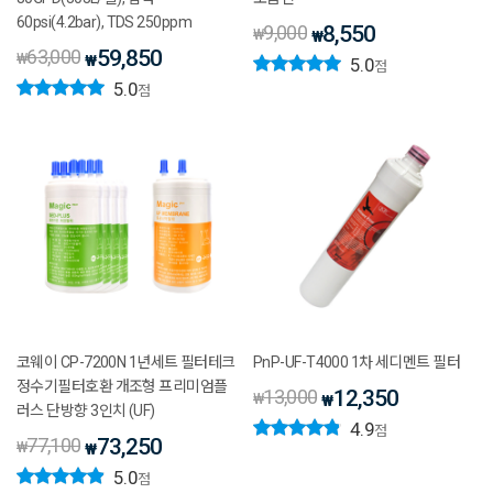
60psi(4.2bar), TDS 250ppm
9,000
8,550
₩
₩
63,000
59,850
₩
₩
5.0
점
5.0
점
코웨이 CP-7200N 1년세트 필터테크
PnP-UF-T4000 1차 세디멘트 필터
정수기필터호환 개조형 프리미엄플
13,000
12,350
₩
₩
러스 단방향 3인치 (UF)
4.9
점
77,100
73,250
₩
₩
5.0
점