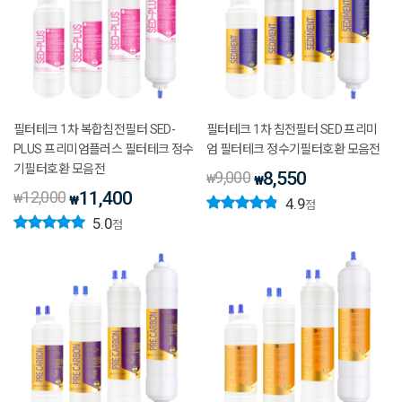
필터테크 1차 복합침전필터 SED-
필터테크 1차 침전필터 SED 프리미
PLUS 프리미엄플러스 필터테크 정수
엄 필터테크 정수기필터호환 모음전
기필터호환 모음전
9,000
8,550
₩
₩
12,000
11,400
₩
₩
4.9
점
5.0
점