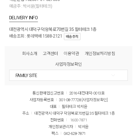
예금주 : 박서윤(필터테크)
DELIVERY INFO
대전광역시 대덕구 덕암북로70번길 35 필터테크 1층
배송조회 : 롯데택배 1588-2121
배송추적
회사소개
고객센터
이용약관
개인정보처리방침
사업자정보확인
통신판매업신고번호
2016-대전대덕-0013호
사업자등록번호
301-08-77728
[사업자정보확인]
대표
필터테크 박서윤
주소
대전광역시 대덕구 덕암북로70번길 35 필터테크 1층
전화번호
1600-7871
개인정보관리자
박서윤
팩스
042-628-7871