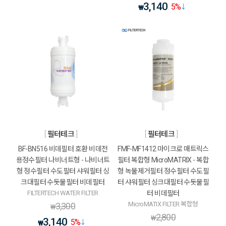
3,140
5
%
₩
필터테크
필터테크
BF-BN516 비데필터 호환 비데전
FMF-MF1412 마이크로 매트릭스
용정수필터 나비너트형 - 나비너트
필터 복합형 MicroMATRIX - 복합
형 정수필터 수도필터 샤워필터 싱
형 녹물제거필터 정수필터 수도필
크대필터 수돗물필터 비데필터
터 샤워필터 싱크대필터 수돗물필
FILTERTECH WATER FILTER
터 비데필터
MicroMATIX FILTER 복합형
3,300
₩
2,800
₩
3,140
5
%
₩