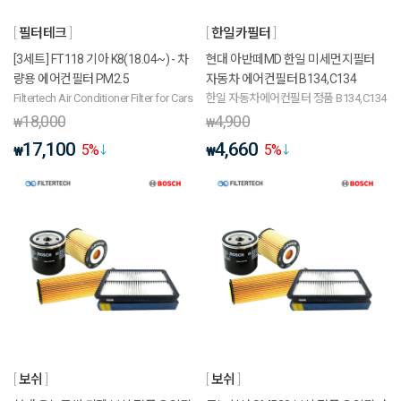
필터테크
한일카필터
[3세트] FT118 기아 K8(18.04~) - 차
현대 아반떼MD 한일 미세먼지필터
량용 에어컨필터 PM2.5
자동차 에어컨필터 B134,C134
Filtertech Air Conditioner Filter for Cars
한일 자동차에어컨필터 정품 B134,C134
18,000
4,900
₩
₩
17,100
4,660
5
%
5
%
₩
₩
보쉬
보쉬