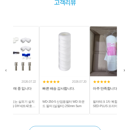
고객리뷰
‹
›
★★
★★★★★
★★★★★
2026.07.20
2026.08.03
2026.07
송 감사합니다.
아주 만족합니다...
빠른 배송 감사합니다.
0-5 산업용필터 WD 와운
필터테크 1차 복합침전필터
WD-250-10 산업용필터 WD 
(실필터) 250mm 5um
SED-PLUS 프리미엄플러스 필터
드 필터 (실필터) 250mm 10um
테크 정수기필터호환 모음전