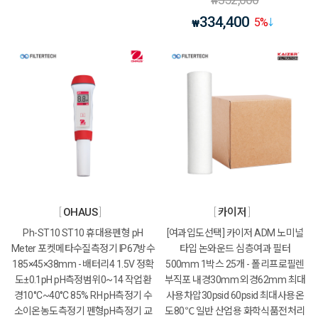
₩
334,400
5
%
₩
OHAUS
카이저
Ph-ST10 ST10 휴대용펜형 pH
[여과입도선택] 카이저 ADM 노미널
Meter 포켓메타수질측정기 IP67방수
타입 논와운드 심층여과 필터
185×45×38mm - 배터리4 1.5V 정확
500mm 1박스 25개 - 폴리프로필렌
도±0.1pH pH측정범위0~14 작업환
부직포 내경30mm 외경62mm 최대
경10°C~40°C 85% RH pH측정기 수
사용차압30psid 60psid 최대사용온
소이온농도측정기 펜형pH측정기 교
도80℃ 일반 산업용 화학식품전처리