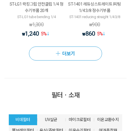
ST-LG1 락킹그립 안전클립 1/4 정
ST-1401 레듀싱스트레이트 I피팅
수기부품 20개
1/4:3/8 정수기부품
ST-LG1 tube bending 1/4
ST-1401 reducing straight 1/4:3/8
1,300
900
₩
₩
1,240
860
5
%
5
%
₩
₩
더보기
필터ㆍ소재
비데필터
UV살균
마이크로필터
이온교환수지
멤브레인필터
욕실/주방필터
이온수기필터
여과흡착재