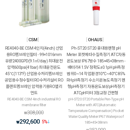
CSM
OHAUS
RE4040-BE CSM 4인치(4inch) 산업
Ph-ST20 ST20 휴대용펜형 pH
용RO멤브레인필터 - 99×1016mm
Meter 포켓메타수질측정기 ATC자동
유량2400GPD(9.1㎥/day) 최대운전
온도보상 IP67방수 185×45×38mm -
압력600psi(41bar) 최대운전온도
배터리4 1.5V 정확도±0.1pH pH측정
45℃(113°F) 산업용수처리멤브레인
범위0~14 작업환경10°C~40°C 85%
공업용수정수필터 RO수처리설비 RO
RH pH측정기 수소이온농도측정기 펜
플랜트멤브레인 압력용기용RO엘리
형pH측정기 자동온도보상pH측정기
먼트
ATCpH미터 3점교정 간편형
RE4040-BE CSM 4inch industrial RO
pH-ST20 ST20 Portable Pen-Type pH
membrane filter
Meter with ATC(Automatic
Temperature Compensation) Pocket
308,000
₩
Water Quality Meter IP67 Waterproof
292,600
5
%
₩
185×45×38mm
352,000