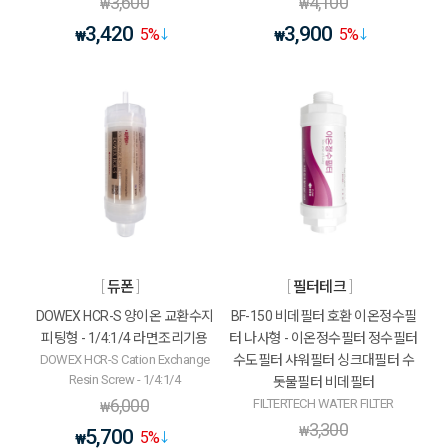
3,600
4,100
₩
₩
3,420
3,900
5
%
5
%
₩
₩
듀폰
필터테크
DOWEX HCR-S 양이온 교환수지
BF-150 비데필터 호환 이온정수필
피팅형 - 1/4:1/4 라면조리기용
터 나사형 - 이온정수필터 정수필터
DOWEX HCR-S Cation Exchange
수도필터 샤워필터 싱크대필터 수
Resin Screw - 1/4:1/4
돗물필터 비데필터
6,000
FILTERTECH WATER FILTER
₩
3,300
₩
5,700
5
%
₩