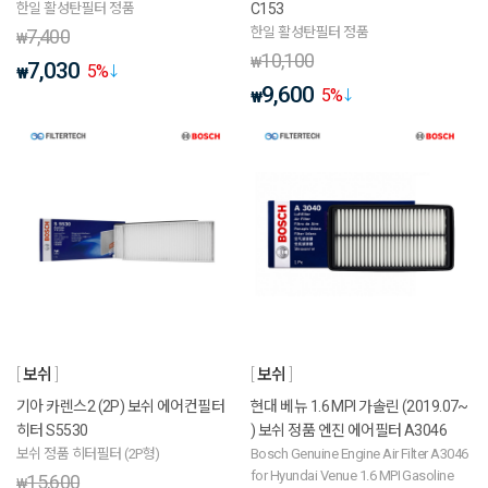
한일 활성탄필터 정품
C153
한일 활성탄필터 정품
7,400
₩
10,100
₩
7,030
5
%
₩
9,600
5
%
₩
보쉬
보쉬
기아 카렌스2 (2P) 보쉬 에어컨필터
현대 베뉴 1.6 MPI 가솔린 (2019.07~
히터 S5530
) 보쉬 정품 엔진 에어필터 A3046
보쉬 정품 히터필터 (2P형)
Bosch Genuine Engine Air Filter A3046
for Hyundai Venue 1.6 MPI Gasoline
15,600
₩