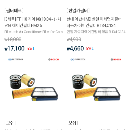
필터테크
한일카필터
[3세트] FT118 기아 K8(18.04~) - 차
현대 아반떼MD 한일 미세먼지필터
량용 에어컨필터 PM2.5
자동차 에어컨필터 B134,C134
Filtertech Air Conditioner Filter for Cars
한일 자동차에어컨필터 정품 B134,C134
18,000
4,900
₩
₩
17,100
4,660
5
%
5
%
₩
₩
보쉬
보쉬