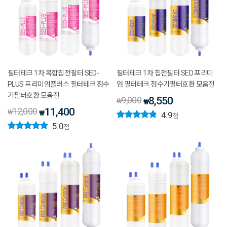
필터테크 1차 복합침전필터 SED-
필터테크 1차 침전필터 SED 프리미
PLUS 프리미엄플러스 필터테크 정수
엄 필터테크 정수기필터호환 모음전
기필터호환 모음전
9,000
8,550
₩
₩
12,000
11,400
₩
₩
4.9
점
5.0
점