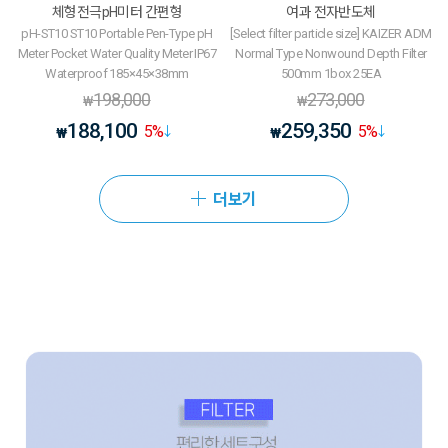
체형전극pH미터 간편형
여과 전자반도체
pH-ST10 ST10 Portable Pen-Type pH
[Select filter particle size] KAIZER ADM
Meter Pocket Water Quality Meter IP67
Normal Type Nonwound Depth Filter
Waterproof 185×45×38mm
500mm 1box 25EA
198,000
273,000
₩
₩
188,100
259,350
5
%
5
%
₩
₩
더보기