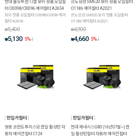
현대 올뉴투싼 디젤 보쉬 정품 오일필
르노삼성 SM520 보쉬 정품 오일필터
터 O0098/O0096 에어필터 A2654
O1186 에어필터 A2021
보쉬 정품 오일필터 O0098/O0096 에어
르노삼성 SM520 보쉬 정품 오일필터
필터 A2654
O1186 에어필터 A2021
5,400
4,900
₩
₩
5,130
4,660
5
%
5
%
₩
₩
한일카필터
한일카필터
쌍용 코란도투리스모 한일 활성탄 자
현대 제네시스G80 (16년07월~) 한
동차 에어컨필터 C124
일 활성탄필터 자동차 에어컨필터