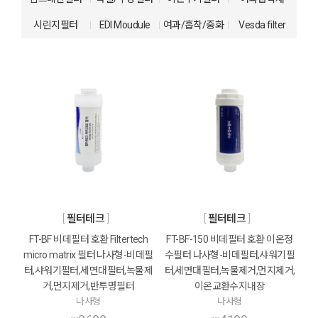
시린지필터
EDI Moudule
여과/흡착/중화
Vesda filter
필터테크
필터테크
FT-BF 비데필터 호환 Filtertech
FT-BF-150 비데필터 호환 이온정
micro matrix 필터 나사형-비데필
수필터 나사형-비데필터,샤워기필
터,샤워기필터,세면대필터,녹물제
터,세면대필터,녹물제거,먼지제거,
거,먼지제거,반투명필터
이온교환수지내장
나사형
나사형