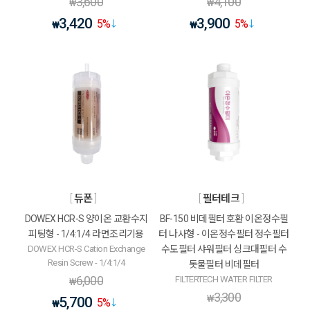
3,600
4,100
₩
₩
3,420
3,900
5
%
5
%
₩
₩
듀폰
필터테크
DOWEX HCR-S 양이온 교환수지
BF-150 비데필터 호환 이온정수필
피팅형 - 1/4:1/4 라면조리기용
터 나사형 - 이온정수필터 정수필터
DOWEX HCR-S Cation Exchange
수도필터 샤워필터 싱크대필터 수
Resin Screw - 1/4:1/4
돗물필터 비데필터
6,000
FILTERTECH WATER FILTER
₩
3,300
₩
5,700
5
%
₩