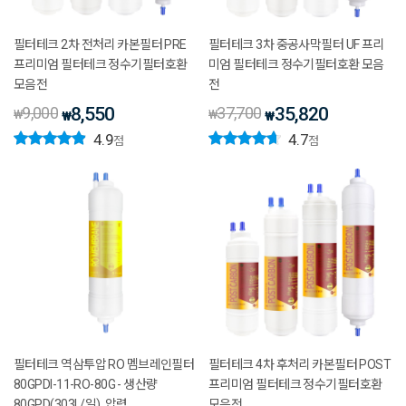
필터테크 2차 전처리 카본필터 PRE
필터테크 3차 중공사막필터 UF 프리
프리미엄 필터테크 정수기필터호환
미엄 필터테크 정수기필터호환 모음
모음전
전
9,000
8,550
37,700
35,820
₩
₩
₩
₩
4.9
4.7
점
점
필터테크 역삼투압 RO 멤브레인필터
필터테크 4차 후처리 카본필터 POST
80GPDI-11-RO-80G - 생산량
프리미엄 필터테크 정수기필터호환
80GPD(303L/일), 압력
모음전