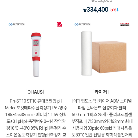
₩
334,400
5
%
₩
OHAUS
카이저
Ph-ST10 ST10 휴대용펜형 pH
[여과입도선택] 카이저 ADM 노미널
Meter 포켓메타수질측정기 IP67방수
타입 논와운드 심층여과 필터
185×45×38mm - 배터리4 1.5V 정확
500mm 1박스 25개 - 폴리프로필렌
도±0.1pH pH측정범위0~14 작업환
부직포 내경30mm 외경62mm 최대
경10°C~40°C 85% RH pH측정기 수
사용차압30psid 60psid 최대사용온
소이온농도측정기 펜형pH측정기 교
도80℃ 일반 산업용 화학식품전처리