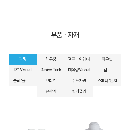
부품ㆍ자재
피팅
하우징
펌프ㆍ아답터
파우셋
RO Vessel
Resine Tank
대유량Vessel
밸브
볼탑/플로트
브라켓
수도가랑
스패너/렌치
유량계
퀵커플러