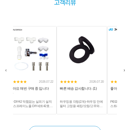
고객리뷰
‹
›
★★★★★
★★★★★
★★★★★
2026.07.20
2026.07.23
빠른 배송 감사합니다. (1)
좋아요 잘 쓰고 있어요 (1)
항상 이용하고 있
하우징용 각링(2개)-하우징 안에
PI011223S 존게스트 I피팅숫나사
잠언의료기 잠언-
필터 고정용 패킹/오링/고무와샤/
스트레이트어댑터 3/8:3/8NPTF
형(MB) 1차+2
고무바킹/가스켓/직경51mm 두
회색 아세탈 PI 피팅 정수기부품
께5mm
10pcs/pack