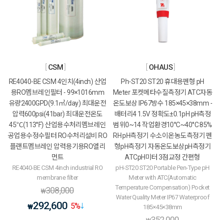
CSM
OHAUS
RE4040-BE CSM 4인치(4inch) 산업
Ph-ST20 ST20 휴대용펜형 pH
용RO멤브레인필터 - 99×1016mm
Meter 포켓메타수질측정기 ATC자동
유량2400GPD(9.1㎥/day) 최대운전
온도보상 IP67방수 185×45×38mm -
압력600psi(41bar) 최대운전온도
배터리4 1.5V 정확도±0.1pH pH측정
45℃(113°F) 산업용수처리멤브레인
범위0~14 작업환경10°C~40°C 85%
공업용수정수필터 RO수처리설비 RO
RH pH측정기 수소이온농도측정기 펜
플랜트멤브레인 압력용기용RO엘리
형pH측정기 자동온도보상pH측정기
먼트
ATCpH미터 3점교정 간편형
RE4040-BE CSM 4inch industrial RO
pH-ST20 ST20 Portable Pen-Type pH
membrane filter
Meter with ATC(Automatic
Temperature Compensation) Pocket
308,000
₩
Water Quality Meter IP67 Waterproof
292,600
5
%
₩
185×45×38mm
352,000