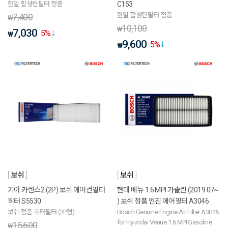
한일 활성탄필터 정품
C153
한일 활성탄필터 정품
7,400
₩
10,100
₩
7,030
5
%
₩
9,600
5
%
₩
보쉬
보쉬
기아 카렌스2 (2P) 보쉬 에어컨필터
현대 베뉴 1.6 MPI 가솔린 (2019.07~
히터 S5530
) 보쉬 정품 엔진 에어필터 A3046
보쉬 정품 히터필터 (2P형)
Bosch Genuine Engine Air Filter A3046
for Hyundai Venue 1.6 MPI Gasoline
15,600
₩