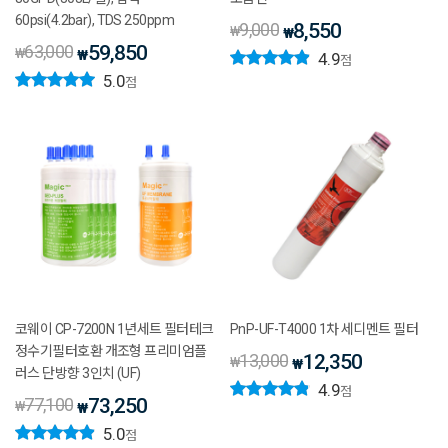
60psi(4.2bar), TDS 250ppm
9,000
8,550
₩
₩
63,000
59,850
₩
₩
4.9
점
5.0
점
코웨이 CP-7200N 1년세트 필터테크
PnP-UF-T4000 1차 세디멘트 필터
정수기필터호환 개조형 프리미엄플
13,000
12,350
₩
₩
러스 단방향 3인치 (UF)
4.9
점
77,100
73,250
₩
₩
5.0
점