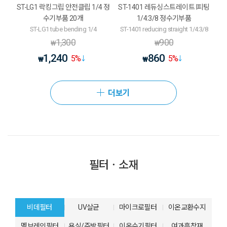
ST-LG1 락킹그립 안전클립 1/4 정
ST-1401 레듀싱스트레이트 I피팅
수기부품 20개
1/4:3/8 정수기부품
ST-LG1 tube bending 1/4
ST-1401 reducing straight 1/4:3/8
1,300
900
₩
₩
1,240
860
5
%
5
%
₩
₩
더보기
필터ㆍ소재
비데필터
UV살균
마이크로필터
이온교환수지
멤브레인필터
욕실/주방필터
이온수기필터
여과흡착재