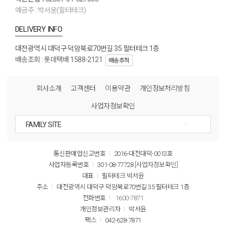
예금주 : 박서윤(필터테크)
DELIVERY INFO
대전광역시 대덕구 덕암북로70번길 35 필터테크 1층
배송조회 : 롯데택배 1588-2121
배송추적
회사소개
고객센터
이용약관
개인정보처리방침
사업자정보확인
통신판매업신고번호
2016-대전대덕-0013호
사업자등록번호
301-08-77728
[사업자정보확인]
대표
필터테크 박서윤
주소
대전광역시 대덕구 덕암북로70번길 35 필터테크 1층
전화번호
1600-7871
개인정보관리자
박서윤
팩스
042-628-7871