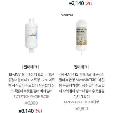
3,140
5
%
₩
필터테크
필터테크
BF-BN516 비데필터 호환 비데전
FMF-MF1412 마이크로 매트릭스
용정수필터 나비너트형 - 나비너트
필터 복합형 MicroMATRIX - 복합
형 정수필터 수도필터 샤워필터 싱
형 녹물제거필터 정수필터 수도필
크대필터 수돗물필터 비데필터
터 샤워필터 싱크대필터 수돗물필
FILTERTECH WATER FILTER
터 비데필터
MicroMATIX FILTER 복합형
3,300
₩
2,800
₩
3,140
5
%
₩