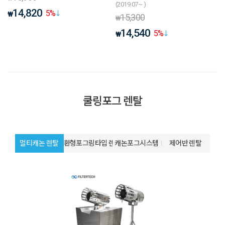
(2019.07~ )
14,820
5
%
₩
15,300
₩
14,540
5
%
₩
쿨링포그 렌탈
멀티캐논 렌탈
환형포그링타입 렌탈
캐논포그시스템
제어반 렌탈